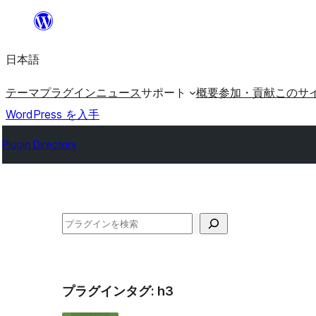
内
容
日本語
を
ス
テーマ
プラグイン
ニュース
サポート
概要
参加・貢献
このサ
キ
WordPress を入手
ッ
Plugin Directory
プ
検
索
プラグインタグ:
h3