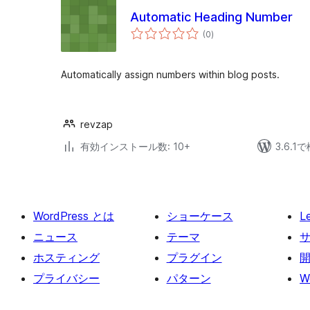
Automatic Heading Number
個
(0
)
の
評
価
Automatically assign numbers within blog posts.
revzap
有効インストール数: 10+
3.6.
WordPress とは
ショーケース
L
ニュース
テーマ
ホスティング
プラグイン
プライバシー
パターン
W