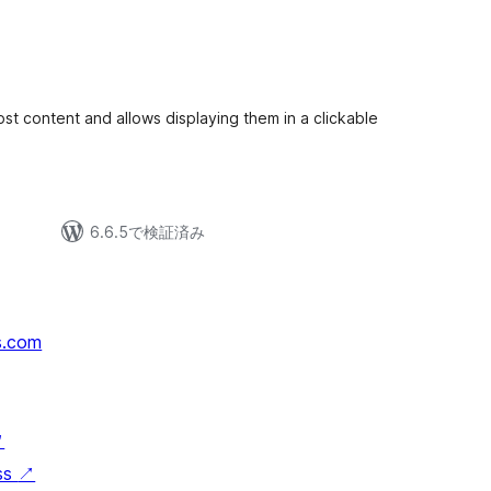
st content and allows displaying them in a clickable
6.6.5で検証済み
s.com
↗
ss
↗