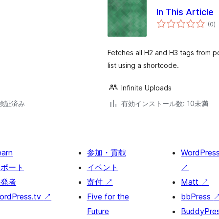
In This Article
個
(0
)
の
評
価
Fetches all H2 and H3 tags from po
list using a shortcode.
Infinite Uploads
1で検証済み
有効インストール数: 10未満
earn
参加・貢献
WordPres
サポート
イベント
↗
開発者
寄付
↗
Matt
↗
ordPress.tv
↗
Five for the
bbPress
Future
BuddyPre