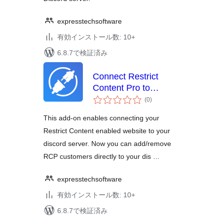
expresstechsoftware
有効インストール数: 10+
6.8.7で検証済み
Connect Restrict
Content Pro to
個
Discord AddOn
(0
)
の
評
価
This add-on enables connecting your
Restrict Content enabled website to your
discord server. Now you can add/remove
RCP customers directly to your dis …
expresstechsoftware
有効インストール数: 10+
6.8.7で検証済み