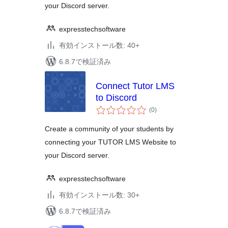
your Discord server.
expresstechsoftware
有効インストール数: 40+
6.8.7で検証済み
Connect Tutor LMS
to Discord
個
(0
)
の
評
価
Create a community of your students by
connecting your TUTOR LMS Website to
your Discord server.
expresstechsoftware
有効インストール数: 30+
6.8.7で検証済み