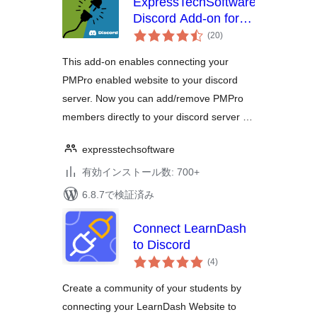
ExpressTechSoftwares
Discord Add-on for
個
Paid Memberships
(20
)
の
Pro
評
価
This add-on enables connecting your
PMPro enabled website to your discord
server. Now you can add/remove PMPro
members directly to your discord server …
expresstechsoftware
有効インストール数: 700+
6.8.7で検証済み
Connect LearnDash
to Discord
個
(4
)
の
評
価
Create a community of your students by
connecting your LearnDash Website to