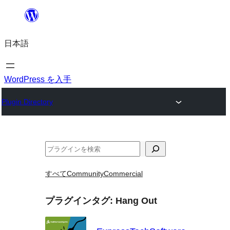
内
容
日本語
を
ス
キ
WordPress を入手
ッ
Plugin Directory
プ
検
索
すべて
Community
Commercial
プラグインタグ:
Hang Out