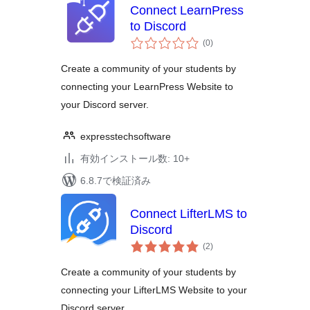
Connect LearnPress
to Discord
個
(0
)
の
評
価
Create a community of your students by
connecting your LearnPress Website to
your Discord server.
expresstechsoftware
有効インストール数: 10+
6.8.7で検証済み
Connect LifterLMS to
Discord
個
(2
)
の
評
価
Create a community of your students by
connecting your LifterLMS Website to your
Discord server.