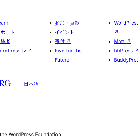
earn
参加・貢献
WordPres
サポート
イベント
↗
開発者
寄付
↗
Matt
↗
ordPress.tv
↗
Five for the
bbPress
Future
BuddyPre
日本語
 the WordPress Foundation.