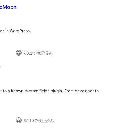
coMoon
es in WordPress.
7.0.2で検証済み
r
t to a known custom fields plugin. From developer to
6.1.10で検証済み