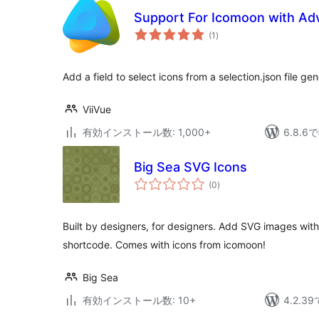
Support For Icomoon with Ad
個
(1
)
の
評
価
Add a field to select icons from a selection.json file 
ViiVue
有効インストール数: 1,000+
6.8.
Big Sea SVG Icons
個
(0
)
の
評
価
Built by designers, for designers. Add SVG images with 
shortcode. Comes with icons from icomoon!
Big Sea
有効インストール数: 10+
4.2.