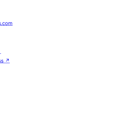
s.com
↗
ss
↗