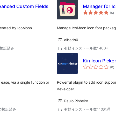
vanced Custom Fields
Manager for I
個
(5
)
の
評
価
generated by IcoMoon
Manage IcoMoon icon font packag
albedo0
6で検証済み
有効インストール数: 400+
Kin Icon Picke
個
(0
)
の
評
価
ease, via a single function or
Powerful plugin to add icon suppor
developer.
Paulo Pinheiro
39で検証済み
有効インストール数: 10未満