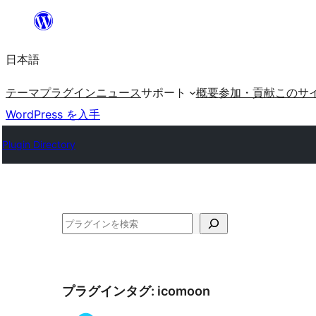
内
容
日本語
を
ス
テーマ
プラグイン
ニュース
サポート
概要
参加・貢献
このサ
キ
WordPress を入手
ッ
Plugin Directory
プ
検
索
プラグインタグ:
icomoon