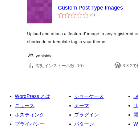
Custom Post Type Images
個
(0
)
の
評
価
Upload and attach a 'featured' image to any registered cu
shortcode or template tag in your theme.
yonisink
有効インストール数: 10+
3.3.
WordPress とは
ショーケース
L
ニュース
テーマ
ホスティング
プラグイン
プライバシー
パターン
W