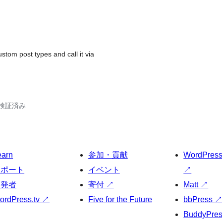
stom post types and call it via
2で検証済み
earn
参加・貢献
WordPres
サポート
イベント
↗
開発者
寄付
↗
Matt
↗
ordPress.tv
↗
Five for the Future
bbPress
BuddyPre