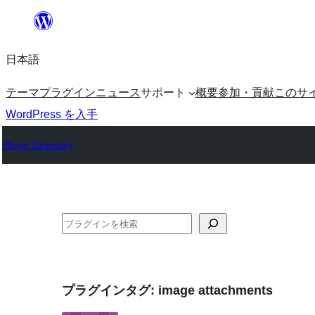
内
容
日本語
を
ス
テーマ
プラグイン
ニュース
サポート
概要
参加・貢献
このサ
キ
WordPress を入手
ッ
Plugin Directory
プ
検
索
プラグインタグ:
image attachments