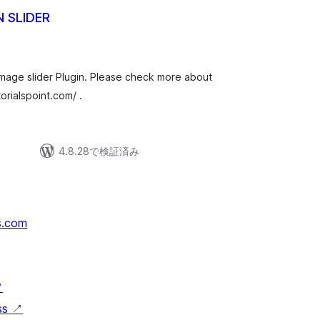
 SLIDER
mage slider Plugin. Please check more about
orialspoint.com/ .
4.8.28で検証済み
s.com
↗
ss
↗