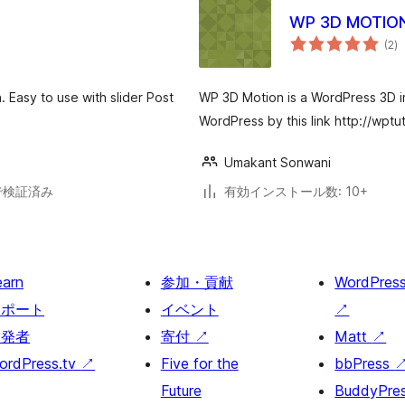
WP 3D MOTION
個
(2
)
の
評
価
 Easy to use with slider Post
WP 3D Motion is a WordPress 3D i
WordPress by this link http://wptut
Umakant Sonwani
2で検証済み
有効インストール数: 10+
earn
参加・貢献
WordPres
サポート
イベント
↗
開発者
寄付
↗
Matt
↗
ordPress.tv
↗
Five for the
bbPress
Future
BuddyPre