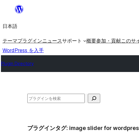
内
容
日本語
を
ス
テーマ
プラグイン
ニュース
サポート
概要
参加・貢献
このサ
キ
WordPress を入手
ッ
Plugin Directory
プ
検
索
プラグインタグ:
image slider for wordpre