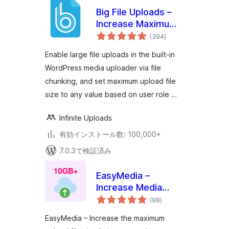
Big File Uploads –
Increase Maximum
個
File Upload Size
(394
)
の
評
価
Enable large file uploads in the built-in
WordPress media uploader via file
chunking, and set maximum upload file
size to any value based on user role …
Infinite Uploads
有効インストール数: 100,000+
7.0.3で検証済み
EasyMedia –
Increase Media
個
Upload File Size |
(98
)
の
評
Role-Based Upload
価
EasyMedia – Increase the maximum
Limit | Increase