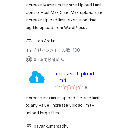
価
Increase Maximum file size Upload Limit.
Control Post Max Size, Max upload size,
Increase Upload limit, execution time,
big file upload from WordPress …
Liton Arefin
有効インストール数: 100+
6.3.9で検証済み
Increase Upload
Limit
個
(0
)
の
評
価
Increase maximum upload file size limit
to any value. Increase upload limit –
upload large files.
pavankumarsadhu