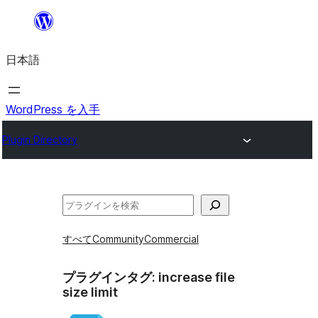
内
容
日本語
を
ス
キ
WordPress を入手
ッ
Plugin Directory
プ
検
索
すべて
Community
Commercial
プラグインタグ:
increase file
size limit