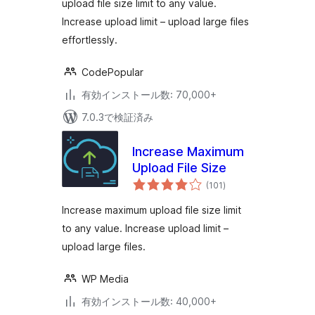
upload file size limit to any value.
Execution Time
Increase upload limit – upload large files
effortlessly.
CodePopular
有効インストール数: 70,000+
7.0.3で検証済み
Increase Maximum
Upload File Size
個
(101
)
の
評
価
Increase maximum upload file size limit
to any value. Increase upload limit –
upload large files.
WP Media
有効インストール数: 40,000+