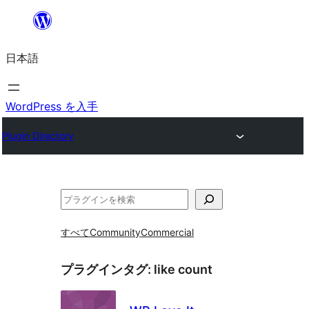
内
容
日本語
を
ス
キ
WordPress を入手
ッ
Plugin Directory
プ
検
索
すべて
Community
Commercial
プラグインタグ:
like count