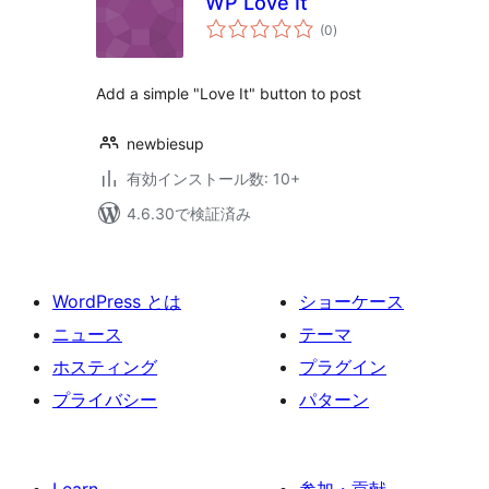
WP Love It
個
(0
)
の
評
価
Add a simple "Love It" button to post
newbiesup
有効インストール数: 10+
4.6.30で検証済み
WordPress とは
ショーケース
ニュース
テーマ
ホスティング
プラグイン
プライバシー
パターン