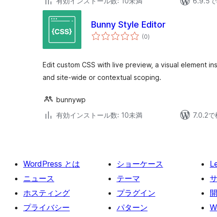
有効インストール数: 10未満
6.9.
Bunny Style Editor
個
(0
)
の
評
価
Edit custom CSS with live preview, a visual element i
and site-wide or contextual scoping.
bunnywp
有効インストール数: 10未満
7.0.
WordPress とは
ショーケース
L
ニュース
テーマ
ホスティング
プラグイン
プライバシー
パターン
W