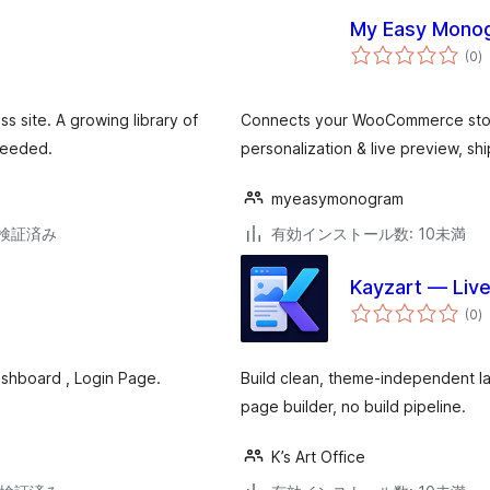
My Easy Mono
個
(0
)
の
評
価
 site. A growing library of
Connects your WooCommerce stor
needed.
personalization & live preview, s
myeasymonogram
2で検証済み
有効インストール数: 10未満
Kayzart — Liv
個
(0
)
の
評
価
shboard , Login Page.
Build clean, theme-independent l
page builder, no build pipeline.
K’s Art Office