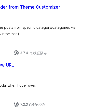
uder from Theme Customizer
he posts from specific category/categories via
ustomizer )
3.7.41で検証済み
iew URL
odal when hover over.
7.0.2で検証済み