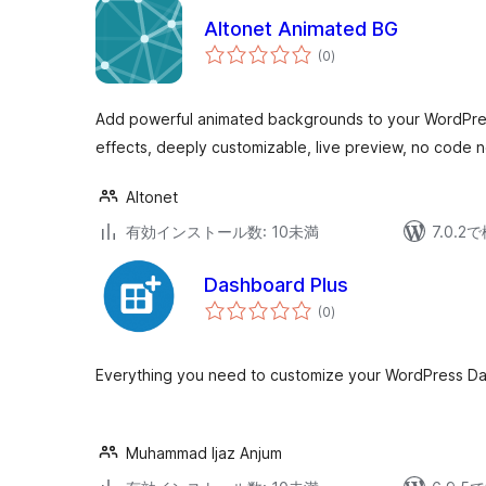
Altonet Animated BG
個
(0
)
の
評
価
Add powerful animated backgrounds to your WordPress
effects, deeply customizable, live preview, no code 
Altonet
有効インストール数: 10未満
7.0.
Dashboard Plus
個
(0
)
の
評
価
Everything you need to customize your WordPress Da
Muhammad Ijaz Anjum