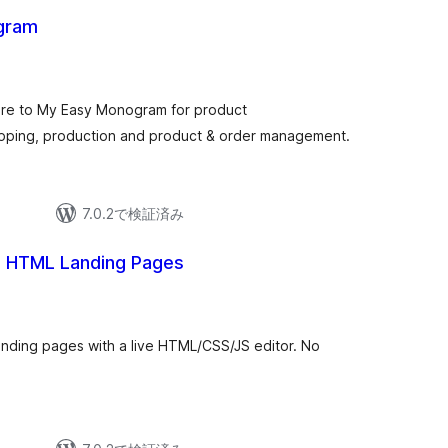
gram
e to My Easy Monogram for product
hipping, production and product & order management.
7.0.2で検証済み
e HTML Landing Pages
anding pages with a live HTML/CSS/JS editor. No