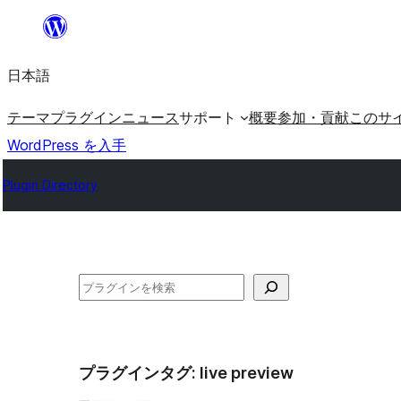
内
容
日本語
を
ス
テーマ
プラグイン
ニュース
サポート
概要
参加・貢献
このサ
キ
WordPress を入手
ッ
Plugin Directory
プ
検
索
プラグインタグ:
live preview