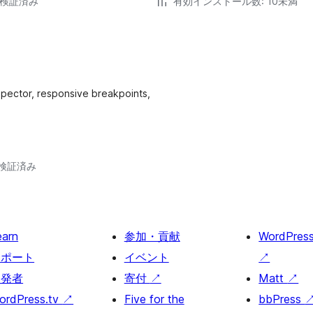
5で検証済み
有効インストール数: 10未満
nspector, responsive breakpoints,
2で検証済み
earn
参加・貢献
WordPres
サポート
イベント
↗
開発者
寄付
↗
Matt
↗
ordPress.tv
↗
Five for the
bbPress