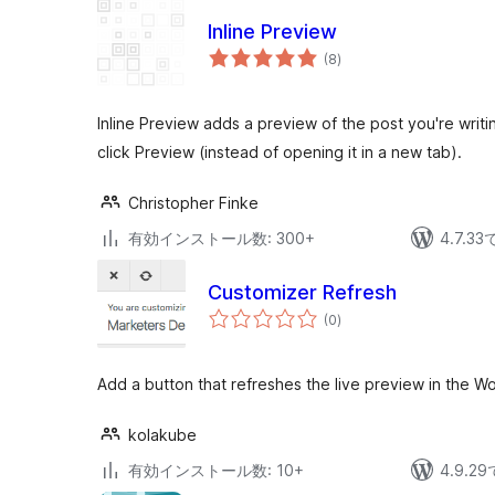
Inline Preview
個
(8
)
の
評
価
Inline Preview adds a preview of the post you're writ
click Preview (instead of opening it in a new tab).
Christopher Finke
有効インストール数: 300+
4.7.
Customizer Refresh
個
(0
)
の
評
価
Add a button that refreshes the live preview in the W
kolakube
有効インストール数: 10+
4.9.