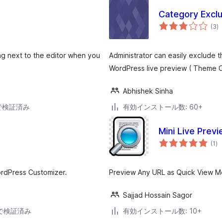
Category Excl
個
(3
)
の
評
価
ing next to the editor when you
Administrator can easily exclude t
WordPress live preview ( Theme C
Abhishek Sinha
33で検証済み
有効インストール数: 60+
Mini Live Prev
個
(1
)
の
評
価
ordPress Customizer.
Preview Any URL as Quick View M
Sajjad Hossain Sagor
29で検証済み
有効インストール数: 10+