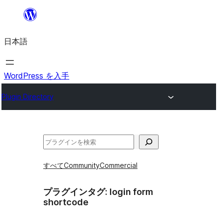
内
容
日本語
を
ス
キ
WordPress を入手
ッ
Plugin Directory
プ
検
索
すべて
Community
Commercial
プラグインタグ:
login form
shortcode