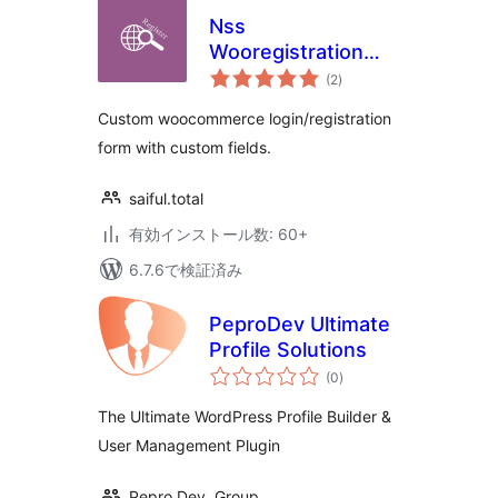
Nss
Wooregistration
個
Form
(2
)
の
評
価
Custom woocommerce login/registration
form with custom fields.
saiful.total
有効インストール数: 60+
6.7.6で検証済み
PeproDev Ultimate
Profile Solutions
個
(0
)
の
評
価
The Ultimate WordPress Profile Builder &
User Management Plugin
Pepro Dev. Group