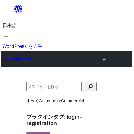
内
容
日本語
を
ス
キ
WordPress を入手
ッ
Plugin Directory
プ
検
索
すべて
Community
Commercial
プラグインタグ:
login-
registration