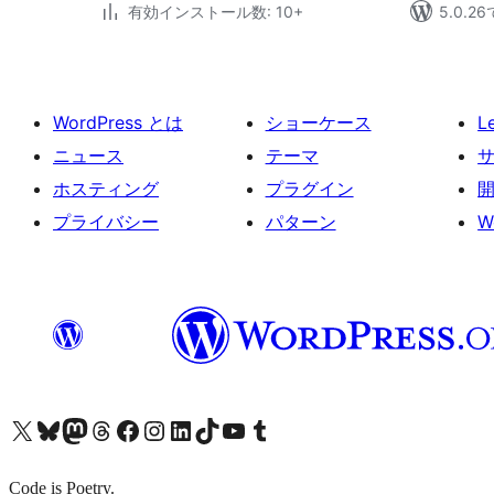
有効インストール数: 10+
5.0.
WordPress とは
ショーケース
L
ニュース
テーマ
ホスティング
プラグイン
プライバシー
パターン
W
X (旧 Twitter) アカウントへ
Bluesky アカウントへ
Mastodon アカウントへ
Threads アカウントへ
Facebook ページへ
Instagram アカウントへ
LinkedIn アカウントへ
TikTok アカウントへ
YouTube チャンネルへ
Tumblr アカウントへ
Code is Poetry.