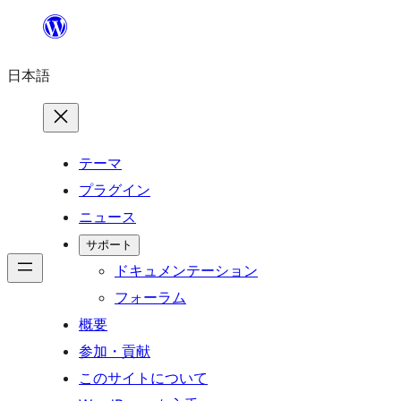
内
容
日本語
を
ス
キ
ッ
テーマ
プ
プラグイン
ニュース
サポート
ドキュメンテーション
フォーラム
概要
参加・貢献
このサイトについて