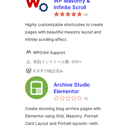
WP Masonry &
Infinite Scroll
個
(4
)
の
評
価
Highly customizable shortcodes to create
pages with beautiful masonry layout and
infinite scrolling effect.
WPOrbit Support
有効インストール数: 200+
6.9.6で検証済み
Archive Studio
Elementor
個
(0
)
の
評
価
Create stunning blog archive pages with
Elementor using Grid, Masonry, Portrait
Card Layout and Portrait layouts—with