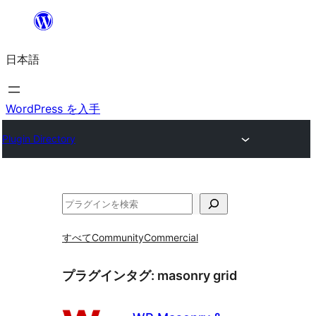
内
容
日本語
を
ス
キ
WordPress を入手
ッ
Plugin Directory
プ
検
索
すべて
Community
Commercial
プラグインタグ:
masonry grid