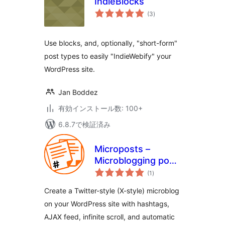
IndieBlocks
個
(3
)
の
評
価
Use blocks, and, optionally, "short-form"
post types to easily "IndieWebify" your
WordPress site.
Jan Boddez
有効インストール数: 100+
6.8.7で検証済み
Microposts –
Microblogging post
個
type
(1
)
の
評
価
Create a Twitter-style (X-style) microblog
on your WordPress site with hashtags,
AJAX feed, infinite scroll, and automatic