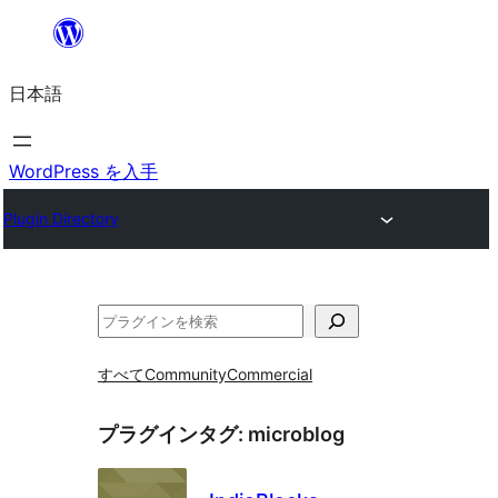
内
容
日本語
を
ス
キ
WordPress を入手
ッ
Plugin Directory
プ
検
索
すべて
Community
Commercial
プラグインタグ:
microblog