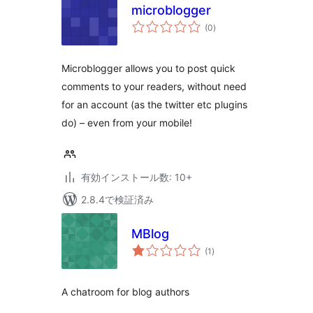
microblogger
個
(0
)
の
評
価
Microblogger allows you to post quick
comments to your readers, without need
for an account (as the twitter etc plugins
do) – even from your mobile!
有効インストール数: 10+
2.8.4で検証済み
MBlog
個
(1
)
の
評
価
A chatroom for blog authors