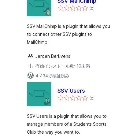
SSV MailChimp
個
(0
)
の
評
価
SSV MailChimp is a plugin that allows you
to connect other SSV plugins to
MailChimp.
Jeroen Berkvens
有効インストール数: 10未満
4.7.34で検証済み
SSV Users
個
(0
)
の
評
価
SSV Users is a plugin that allows you to
manage members of a Students Sports
Club the way you want to.