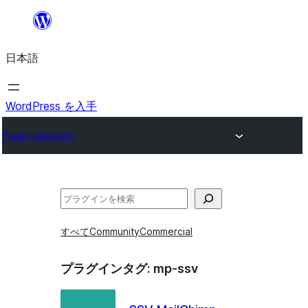
内
容
日本語
を
ス
キ
WordPress を入手
ッ
Plugin Directory
プ
検
索
すべて
Community
Commercial
プラグインタグ:
mp-ssv