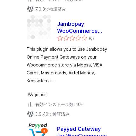
7.0.3で検証済み
Jambopay
WooCommerce
個
Payment Gateway
(0
)
の
評
価
This plugin allows you to use Jambopay
Online Payment Gateways on your
Woocommerce store via Mpesa, VISA
Cards, Mastercards, Airtel Money,
Kenswitch a …
jmurimi
有効インストール数: 10+
3.9.40で検証済み
Payyed Gateway
for WooCommerce