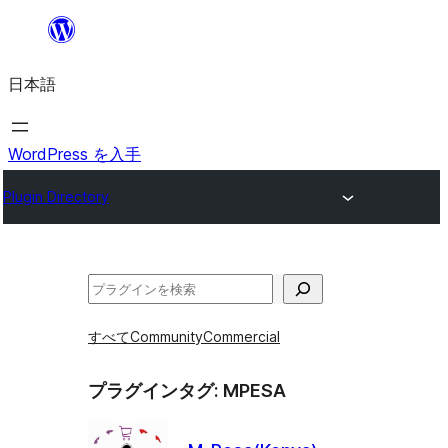
内
容
日本語
を
ス
キ
WordPress を入手
ッ
Plugin Directory
プ
検
索
すべて
Community
Commercial
プラグインタグ:
MPESA