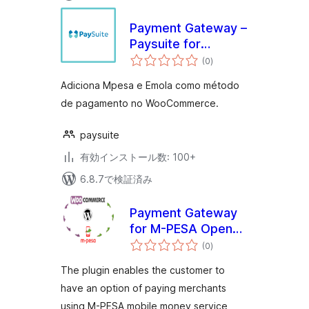
Payment Gateway –
Paysuite for
個
WooCommerce
(0
)
の
評
価
Adiciona Mpesa e Emola como método
de pagamento no WooCommerce.
paysuite
有効インストール数: 100+
6.8.7で検証済み
Payment Gateway
for M-PESA Open
個
API on
(0
)
の
評
WooCommerce
価
The plugin enables the customer to
have an option of paying merchants
using M-PESA mobile money service