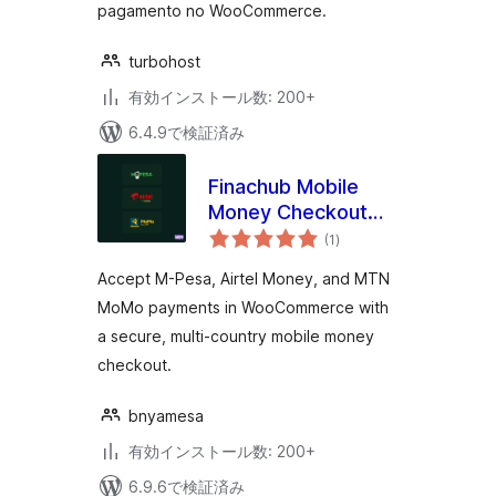
pagamento no WooCommerce.
turbohost
有効インストール数: 200+
6.4.9で検証済み
Finachub Mobile
Money Checkout
個
for WooCommerce
(1
)
の
評
(M-Pesa, Airtel,
価
Accept M-Pesa, Airtel Money, and MTN
MTN)
MoMo payments in WooCommerce with
a secure, multi-country mobile money
checkout.
bnyamesa
有効インストール数: 200+
6.9.6で検証済み