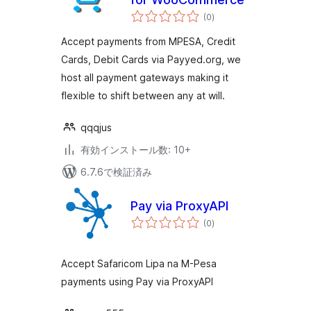
個
(0
)
の
評
価
Accept payments from MPESA, Credit
Cards, Debit Cards via Payyed.org, we
host all payment gateways making it
flexible to shift between any at will.
qqqjus
有効インストール数: 10+
6.7.6で検証済み
Pay via ProxyAPI
個
(0
)
の
評
価
Accept Safaricom Lipa na M-Pesa
payments using Pay via ProxyAPI