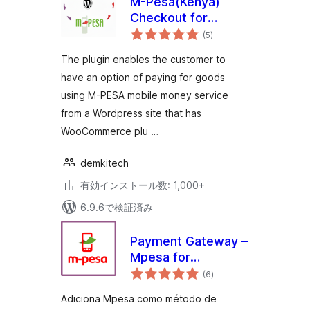
M-Pesa(Kenya)
Checkout for
個
Woocommerce
(5
)
の
評
価
The plugin enables the customer to
have an option of paying for goods
using M-PESA mobile money service
from a Wordpress site that has
WooCommerce plu …
demkitech
有効インストール数: 1,000+
6.9.6で検証済み
Payment Gateway –
Mpesa for
個
WooCommerce
(6
)
の
評
価
Adiciona Mpesa como método de