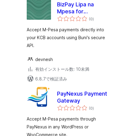
BizPay Lipa na
Mpesa for
個
Woocommerce
(0
)
の
評
価
Accept M-Pesa payments directly into
your KCB accounts using Buni's secure
API.
devnesh
有効インストール数: 10未満
6.8.7で検証済み
PayNexus Payment
Gateway
個
(0
)
の
評
価
Accept M-Pesa payments through
PayNexus in any WordPress or
WooCommerce site.