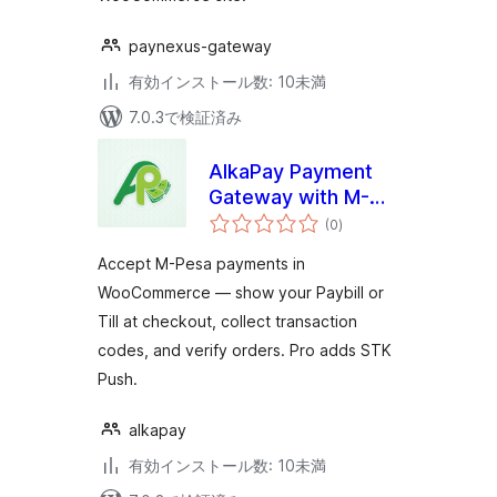
paynexus-gateway
有効インストール数: 10未満
7.0.3で検証済み
AlkaPay Payment
Gateway with M-
個
Pesa for
(0
)
の
評
WooCommerce
価
Accept M-Pesa payments in
WooCommerce — show your Paybill or
Till at checkout, collect transaction
codes, and verify orders. Pro adds STK
Push.
alkapay
有効インストール数: 10未満