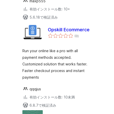
maxp555
有効インストール数: 10+
5.6.18で検証済み
Opskill Ecommerce
個
(0
)
の
評
価
Run your online like a pro with all
payment methods accepted.
Customized solution that works faster.
Faster checkout process and instant
payments
qqqjus
有効インストール数: 10未満
6.8.7で検証済み