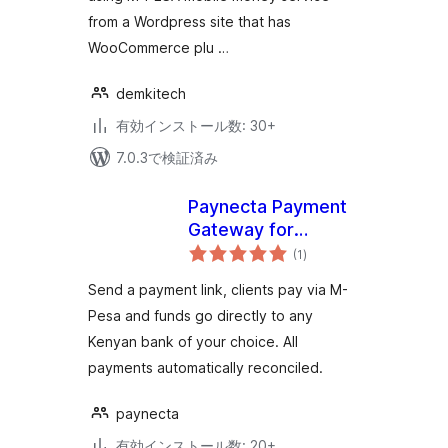
from a Wordpress site that has
WooCommerce plu …
demkitech
有効インストール数: 30+
7.0.3で検証済み
Paynecta Payment
Gateway for
個
WooCommerce
(1
)
の
評
価
Send a payment link, clients pay via M-
Pesa and funds go directly to any
Kenyan bank of your choice. All
payments automatically reconciled.
paynecta
有効インストール数: 20+