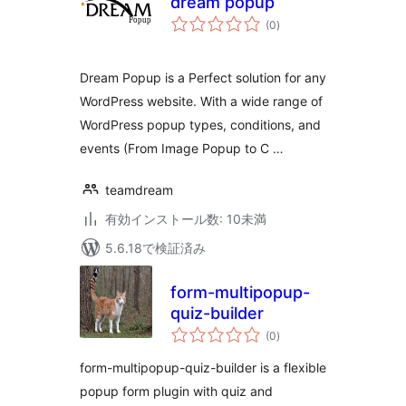
dream popup
個
(0
)
の
評
価
Dream Popup is a Perfect solution for any
WordPress website. With a wide range of
WordPress popup types, conditions, and
events (From Image Popup to C …
teamdream
有効インストール数: 10未満
5.6.18で検証済み
form-multipopup-
quiz-builder
個
(0
)
の
評
価
form-multipopup-quiz-builder is a flexible
popup form plugin with quiz and