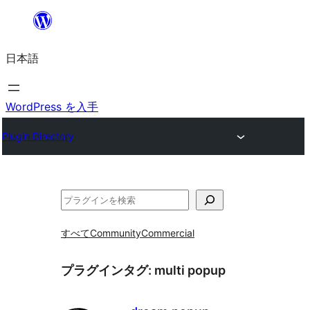
内
容
日本語
を
ス
キ
WordPress を入手
ッ
Plugin Directory
プ
検
索
すべて
Community
Commercial
プラグインタグ:
multi popup