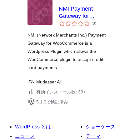
NMI Payment
Gateway for
個
WooCommerce
(0
)
の
評
価
NMI (Network Merchants Inc.) Payment
Gateway for WooCommerce is a
Wordpress Plugin which allows the
WooCommerce plugin to accept credit
card payments …
Mudassar Ali
有効インストール数: 30+
5.1.0で検証済み
WordPress とは
ショーケース
ニュース
テーマ