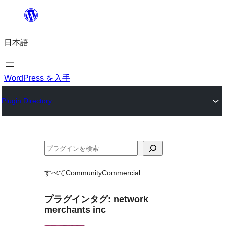
内
容
日本語
を
ス
キ
WordPress を入手
ッ
Plugin Directory
プ
検
索
すべて
Community
Commercial
プラグインタグ:
network
merchants inc