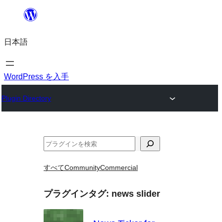
内
容
日本語
を
ス
キ
WordPress を入手
ッ
Plugin Directory
プ
検
索
すべて
Community
Commercial
プラグインタグ:
news slider