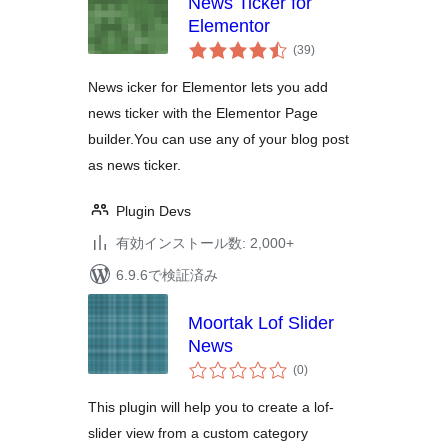
News Ticker for
Elementor
個
(39
)
の
評
価
News icker for Elementor lets you add
news ticker with the Elementor Page
builder.You can use any of your blog post
as news ticker.
Plugin Devs
有効インストール数: 2,000+
6.9.6で検証済み
Moortak Lof Slider
News
個
(0
)
の
評
価
This plugin will help you to create a lof-
slider view from a custom category