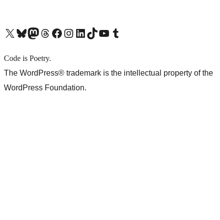
X (旧 Twitter) アカウントへ
Bluesky アカウントへ
Mastodon アカウントへ
Threads アカウントへ
Facebook ページへ
Instagram アカウントへ
LinkedIn アカウントへ
TikTok アカウントへ
YouTube チャンネルへ
Tumblr アカウントへ
Code is Poetry.
The WordPress® trademark is the intellectual property of the
WordPress Foundation.