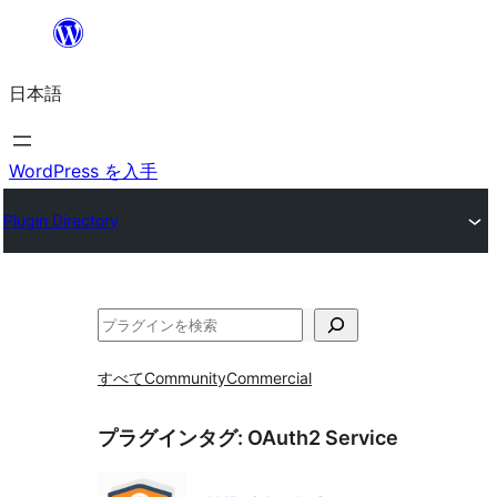
内
容
日本語
を
ス
キ
WordPress を入手
ッ
Plugin Directory
プ
検
索
すべて
Community
Commercial
プラグインタグ:
OAuth2 Service