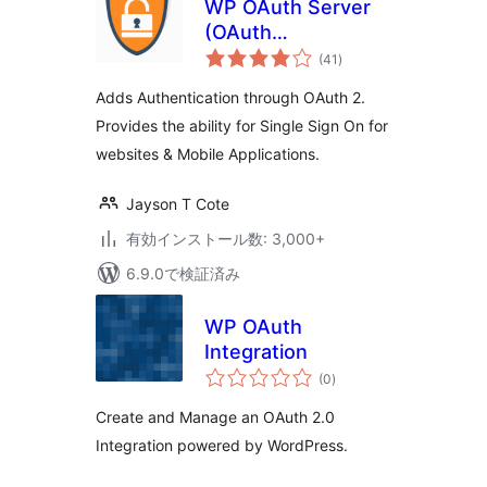
WP OAuth Server
(OAuth
個
Authentication)
(41
)
の
評
価
Adds Authentication through OAuth 2.
Provides the ability for Single Sign On for
websites & Mobile Applications.
Jayson T Cote
有効インストール数: 3,000+
6.9.0で検証済み
WP OAuth
Integration
個
(0
)
の
評
価
Create and Manage an OAuth 2.0
Integration powered by WordPress.