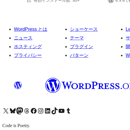
有効インストール数: 50+
6.9.
WordPress とは
ショーケース
L
ニュース
テーマ
ホスティング
プラグイン
プライバシー
パターン
W
X (旧 Twitter) アカウントへ
Bluesky アカウントへ
Mastodon アカウントへ
Threads アカウントへ
Facebook ページへ
Instagram アカウントへ
LinkedIn アカウントへ
TikTok アカウントへ
YouTube チャンネルへ
Tumblr アカウントへ
Code is Poetry.