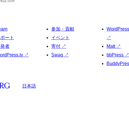
6で検証済み
earn
参加・貢献
WordPres
サポート
イベント
↗
開発者
寄付
↗
Matt
↗
ordPress.tv
↗
Swag
↗
bbPress
BuddyPre
日本語