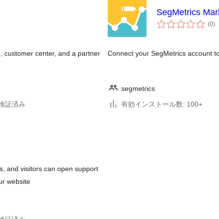
SegMetrics Mark
個
(0
)
の
評
価
, customer center, and a partner
Connect your SegMetrics account to g
segmetrics
3で検証済み
有効インストール数: 100+
, and visitors can open support
ur website