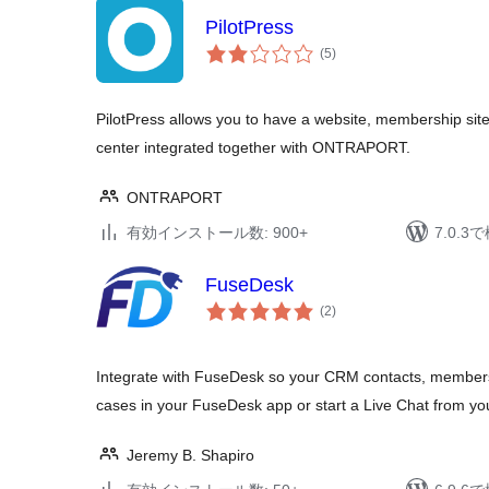
PilotPress
個
(5
)
の
評
価
PilotPress allows you to have a website, membership site
center integrated together with ONTRAPORT.
ONTRAPORT
有効インストール数: 900+
7.0.
FuseDesk
個
(2
)
の
評
価
Integrate with FuseDesk so your CRM contacts, members
cases in your FuseDesk app or start a Live Chat from yo
Jeremy B. Shapiro