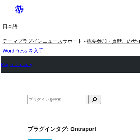
内
容
日本語
を
ス
テーマ
プラグイン
ニュース
サポート
概要
参加・貢献
このサ
キ
WordPress を入手
ッ
Plugin Directory
プ
検
索
プラグインタグ:
Ontraport