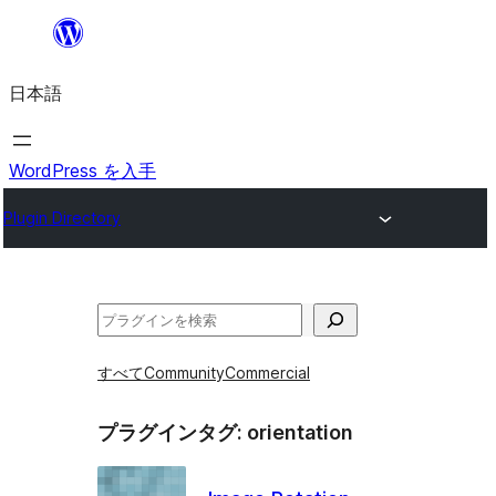
内
容
日本語
を
ス
キ
WordPress を入手
ッ
Plugin Directory
プ
検
索
すべて
Community
Commercial
プラグインタグ:
orientation