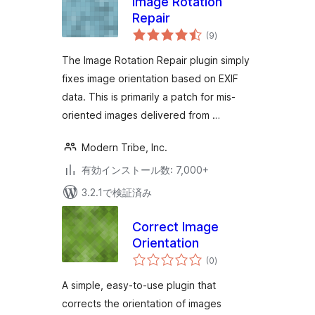
Image Rotation
Repair
個
(9
)
の
評
価
The Image Rotation Repair plugin simply
fixes image orientation based on EXIF
data. This is primarily a patch for mis-
oriented images delivered from …
Modern Tribe, Inc.
有効インストール数: 7,000+
3.2.1で検証済み
Correct Image
Orientation
個
(0
)
の
評
価
A simple, easy-to-use plugin that
corrects the orientation of images