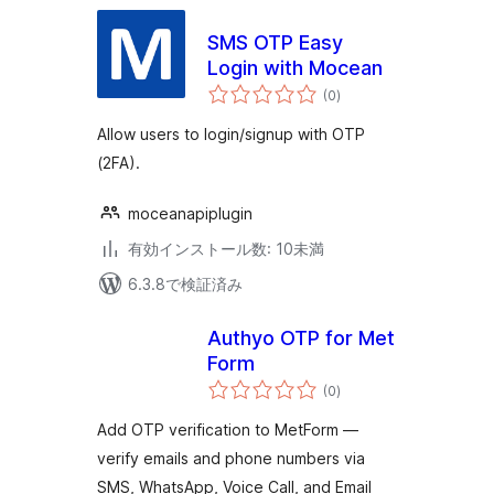
SMS OTP Easy
Login with Mocean
個
(0
)
の
評
価
Allow users to login/signup with OTP
(2FA).
moceanapiplugin
有効インストール数: 10未満
6.3.8で検証済み
Authyo OTP for Met
Form
個
(0
)
の
評
価
Add OTP verification to MetForm —
verify emails and phone numbers via
SMS, WhatsApp, Voice Call, and Email