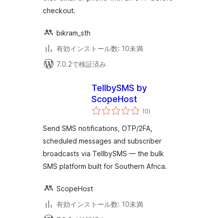
checkout.
bikram_sth
有効インストール数: 10未満
7.0.2で検証済み
TellbySMS by
ScopeHost
個
(0
)
の
評
価
Send SMS notifications, OTP/2FA,
scheduled messages and subscriber
broadcasts via TellbySMS — the bulk
SMS platform built for Southern Africa.
ScopeHost
有効インストール数: 10未満