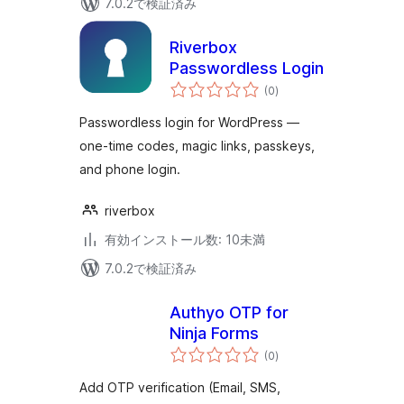
7.0.2で検証済み
Riverbox
Passwordless Login
個
(0
)
の
評
価
Passwordless login for WordPress —
one-time codes, magic links, passkeys,
and phone login.
riverbox
有効インストール数: 10未満
7.0.2で検証済み
Authyo OTP for
Ninja Forms
個
(0
)
の
評
価
Add OTP verification (Email, SMS,