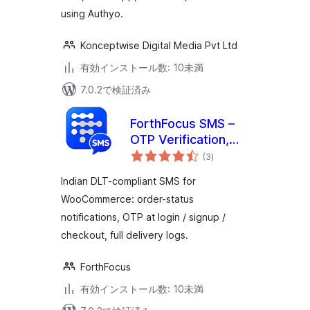
using Authyo.
Konceptwise Digital Media Pvt Ltd
有効インストール数: 10未満
7.0.2で検証済み
ForthFocus SMS –
OTP Verification,
個
Order Notifications
(3
)
の
評
& Indian DLT for
価
Indian DLT-compliant SMS for
WooCommerce
WooCommerce: order-status
notifications, OTP at login / signup /
checkout, full delivery logs.
ForthFocus
有効インストール数: 10未満