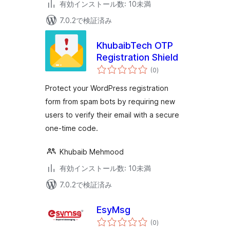
有効インストール数: 10未満
7.0.2で検証済み
KhubaibTech OTP
Registration Shield
個
(0
)
の
評
価
Protect your WordPress registration
form from spam bots by requiring new
users to verify their email with a secure
one-time code.
Khubaib Mehmood
有効インストール数: 10未満
7.0.2で検証済み
EsyMsg
個
(0
)
の