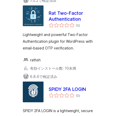
7.0.2で検証済み
Rat Two-Factor
Authentication
個
(0
)
の
評
価
Lightweight and powerful Two-Factor
Authentication plugin for WordPress with
email-based OTP verification.
rathsh
有効インストール数: 10未満
6.8.6で検証済み
SPIDY 2FA LOGIN
個
(0
)
の
評
価
SPIDY 2FA LOGIN is a lightweight, secure