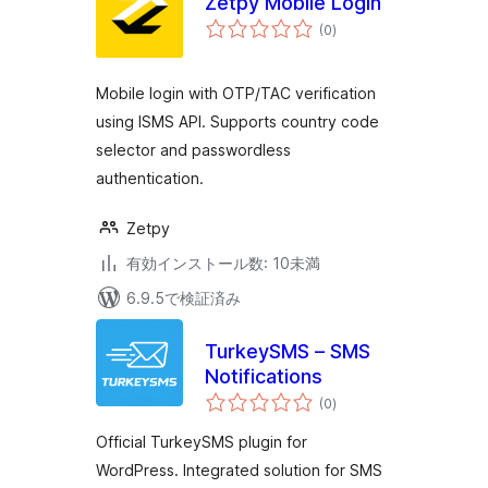
Zetpy Mobile Login
個
(0
)
の
評
価
Mobile login with OTP/TAC verification
using ISMS API. Supports country code
selector and passwordless
authentication.
Zetpy
有効インストール数: 10未満
6.9.5で検証済み
TurkeySMS – SMS
Notifications
個
(0
)
の
評
価
Official TurkeySMS plugin for
WordPress. Integrated solution for SMS