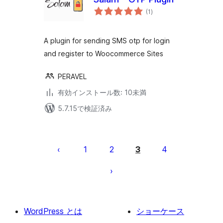
個
(1
)
の
評
価
A plugin for sending SMS otp for login
and register to Woocommerce Sites
PERAVEL
有効インストール数: 10未満
5.7.15で検証済み
投
稿
1
2
3
4
の
ペ
ー
ジ
WordPress とは
ショーケース
送