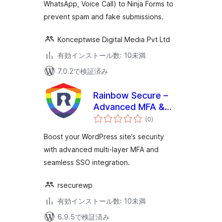
WhatsApp, Voice Call) to Ninja Forms to
prevent spam and fake submissions.
Konceptwise Digital Media Pvt Ltd
有効インストール数: 10未満
7.0.2で検証済み
Rainbow Secure –
Advanced MFA &
個
SSO Plugin
(0
)
の
評
価
Boost your WordPress site’s security
with advanced multi-layer MFA and
seamless SSO integration.
rsecurewp
有効インストール数: 10未満
6.9.5で検証済み