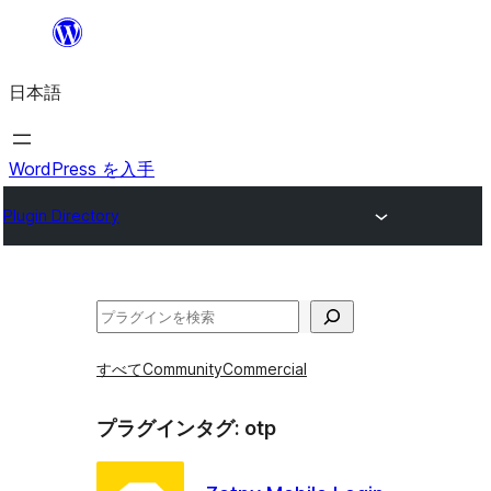
内
容
日本語
を
ス
キ
WordPress を入手
ッ
Plugin Directory
プ
検
索
すべて
Community
Commercial
プラグインタグ:
otp