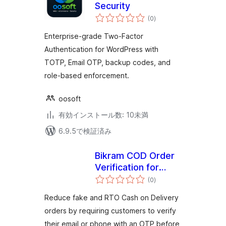
Security
個
(0
)
の
評
価
Enterprise-grade Two-Factor
Authentication for WordPress with
TOTP, Email OTP, backup codes, and
role-based enforcement.
oosoft
有効インストール数: 10未満
6.9.5で検証済み
Bikram COD Order
Verification for
個
WooCommerce
(0
)
の
評
価
Reduce fake and RTO Cash on Delivery
orders by requiring customers to verify
their email or phone with an OTP before