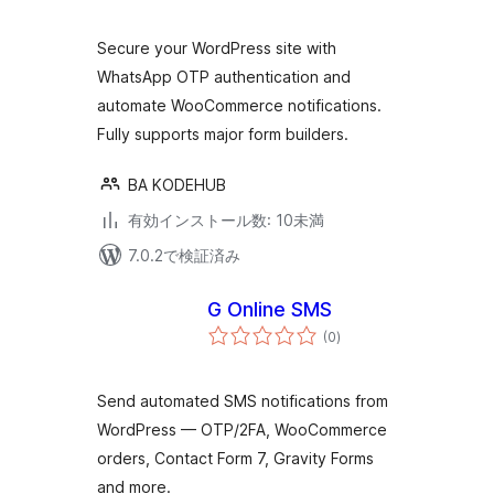
評
価
Secure your WordPress site with
WhatsApp OTP authentication and
automate WooCommerce notifications.
Fully supports major form builders.
BA KODEHUB
有効インストール数: 10未満
7.0.2で検証済み
G Online SMS
個
(0
)
の
評
価
Send automated SMS notifications from
WordPress — OTP/2FA, WooCommerce
orders, Contact Form 7, Gravity Forms
and more.