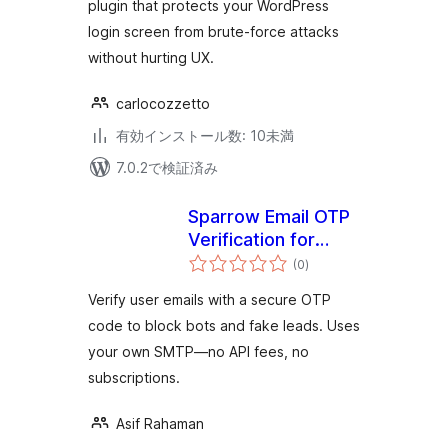
plugin that protects your WordPress
login screen from brute-force attacks
without hurting UX.
carlocozzetto
有効インストール数: 10未満
7.0.2で検証済み
Sparrow Email OTP
Verification for
個
Contact Form 7
(0
)
の
評
価
Verify user emails with a secure OTP
code to block bots and fake leads. Uses
your own SMTP—no API fees, no
subscriptions.
Asif Rahaman