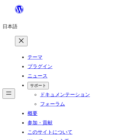
内
容
日本語
を
ス
キ
ッ
テーマ
プ
プラグイン
ニュース
サポート
ドキュメンテーション
フォーラム
概要
参加・貢献
このサイトについて