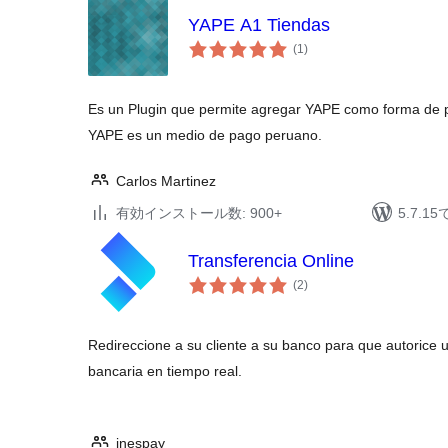
YAPE A1 Tiendas
個
(1
)
の
評
価
Es un Plugin que permite agregar YAPE como forma de
YAPE es un medio de pago peruano.
Carlos Martinez
有効インストール数: 900+
5.7.
Transferencia Online
個
(2
)
の
評
価
Redireccione a su cliente a su banco para que autorice 
bancaria en tiempo real.
inespay