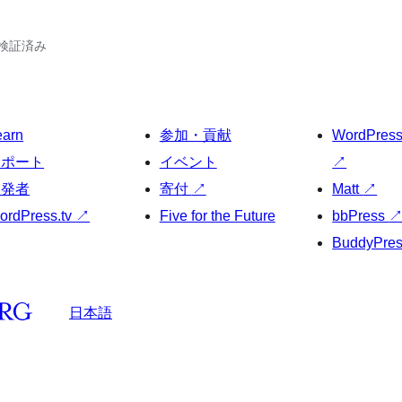
2で検証済み
earn
参加・貢献
WordPres
サポート
イベント
↗
開発者
寄付
↗
Matt
↗
ordPress.tv
↗
Five for the Future
bbPress
BuddyPre
日本語