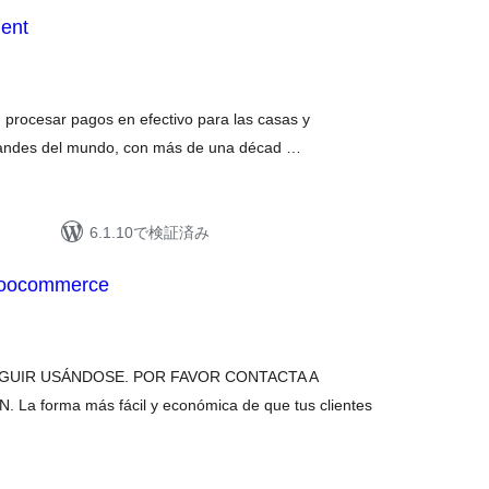
ent
 procesar pagos en efectivo para las casas y
randes del mundo, con más de una décad …
6.1.10で検証済み
Woocommerce
EGUIR USÁNDOSE. POR FAVOR CONTACTA A
 forma más fácil y económica de que tus clientes