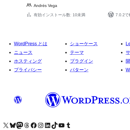
Andrés Vega
有効インストール数: 10未満
7.0.
WordPress とは
ショーケース
L
ニュース
テーマ
ホスティング
プラグイン
プライバシー
パターン
W
X (旧 Twitter) アカウントへ
Bluesky アカウントへ
Mastodon アカウントへ
Threads アカウントへ
Facebook ページへ
Instagram アカウントへ
LinkedIn アカウントへ
TikTok アカウントへ
YouTube チャンネルへ
Tumblr アカウントへ