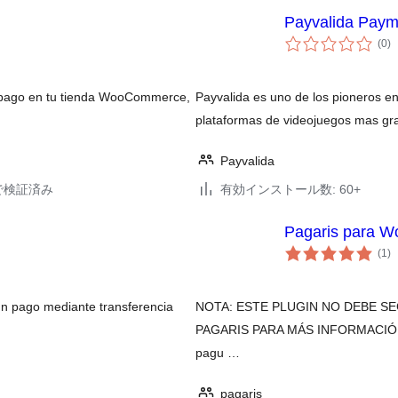
Payvalida Paym
個
(0
)
の
評
価
 pago en tu tienda WooCommerce,
Payvalida es uno de los pioneros en
plataformas de videojuegos mas g
Payvalida
15で検証済み
有効インストール数: 60+
Pagaris para 
個
(1
)
の
評
価
un pago mediante transferencia
NOTA: ESTE PLUGIN NO DEBE S
PAGARIS PARA MÁS INFORMACIÓN. La
pagu …
pagaris