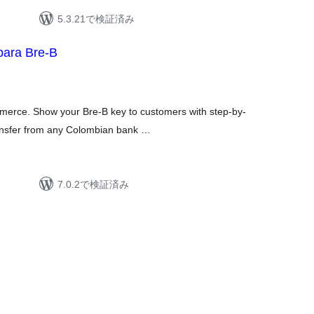
5.3.21で検証済み
para Bre-B
rce. Show your Bre-B key to customers with step-by-
transfer from any Colombian bank …
7.0.2で検証済み