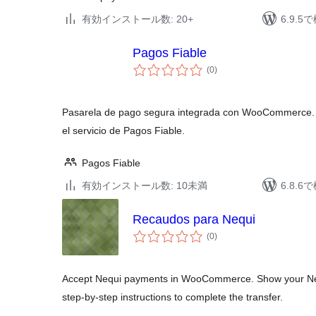
有効インストール数: 20+
6.9.
Pagos Fiable
個
(0
)
の
評
価
Pasarela de pago segura integrada con WooCommerce. 
el servicio de Pagos Fiable.
Pagos Fiable
有効インストール数: 10未満
6.8.
Recaudos para Nequi
個
(0
)
の
評
価
Accept Nequi payments in WooCommerce. Show your Ne
step-by-step instructions to complete the transfer.