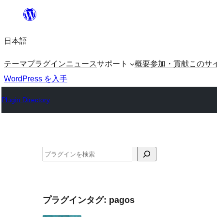
内
容
日本語
を
ス
テーマ
プラグイン
ニュース
サポート
概要
参加・貢献
このサ
キ
WordPress を入手
ッ
Plugin Directory
プ
検
索
プラグインタグ:
pagos