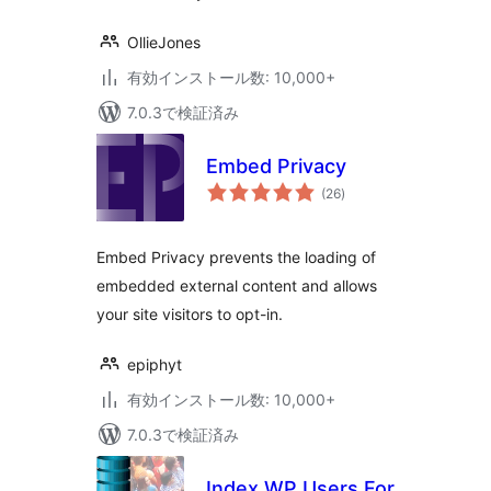
OllieJones
有効インストール数: 10,000+
7.0.3で検証済み
Embed Privacy
個
(26
)
の
評
価
Embed Privacy prevents the loading of
embedded external content and allows
your site visitors to opt-in.
epiphyt
有効インストール数: 10,000+
7.0.3で検証済み
Index WP Users For