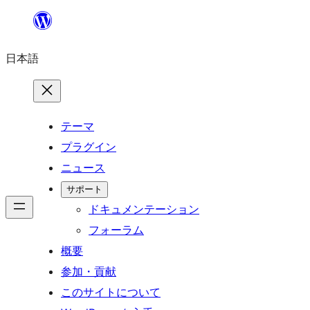
内
容
日本語
を
ス
キ
ッ
テーマ
プ
プラグイン
ニュース
サポート
ドキュメンテーション
フォーラム
概要
参加・貢献
このサイトについて