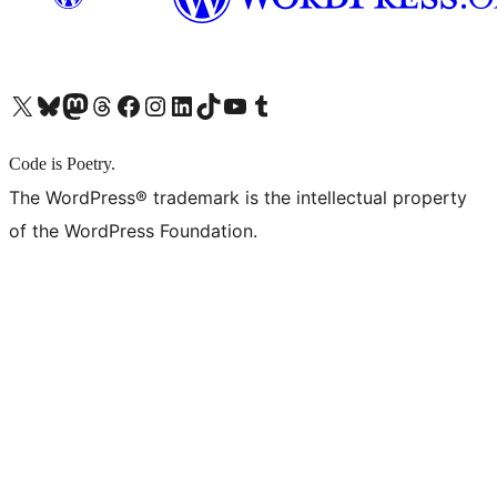
X (旧 Twitter) アカウントへ
Bluesky アカウントへ
Mastodon アカウントへ
Threads アカウントへ
Facebook ページへ
Instagram アカウントへ
LinkedIn アカウントへ
TikTok アカウントへ
YouTube チャンネルへ
Tumblr アカウントへ
Code is Poetry.
The WordPress® trademark is the intellectual property
of the WordPress Foundation.