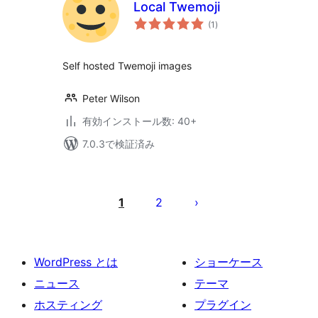
Local Twemoji
個
(1
)
の
評
価
Self hosted Twemoji images
Peter Wilson
有効インストール数: 40+
7.0.3で検証済み
投
稿
1
2
の
ペ
ー
WordPress とは
ショーケース
ジ
ニュース
テーマ
送
ホスティング
プラグイン