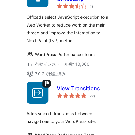
個
(2
)
の
評
価
Offloads select JavaScript execution to a
Web Worker to reduce work on the main
thread and improve the Interaction to
Next Paint (INP) metric.
WordPress Performance Team
有効インストール数: 10,000+
7.0.3で検証済み
View Transitions
個
(22
)
の
評
価
Adds smooth transitions between
navigations to your WordPress site.