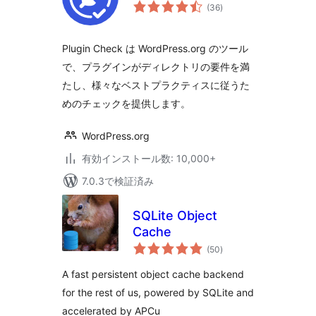
個
(36
)
の
評
価
Plugin Check は WordPress.org のツール
で、プラグインがディレクトリの要件を満
たし、様々なベストプラクティスに従うた
めのチェックを提供します。
WordPress.org
有効インストール数: 10,000+
7.0.3で検証済み
SQLite Object
Cache
個
(50
)
の
評
価
A fast persistent object cache backend
for the rest of us, powered by SQLite and
accelerated by APCu