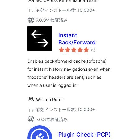
WordPress Performance Team
有効インストール数: 10,000+
7.0.3で検証済み
Instant
Back/Forward
個
(1
)
の
評
価
Enables back/forward cache (bfcache)
for instant history navigations even when
“nocache” headers are sent, such as
when a user is logged in.
Weston Ruter
有効インストール数: 10,000+
7.0.3で検証済み
Plugin Check (PCP)