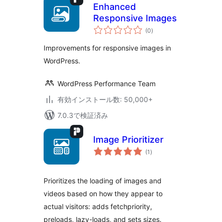
Enhanced
Responsive Images
個
(0
)
の
評
価
Improvements for responsive images in
WordPress.
WordPress Performance Team
有効インストール数: 50,000+
7.0.3で検証済み
Image Prioritizer
個
(1
)
の
評
価
Prioritizes the loading of images and
videos based on how they appear to
actual visitors: adds fetchpriority,
preloads, lazy-loads, and sets sizes.