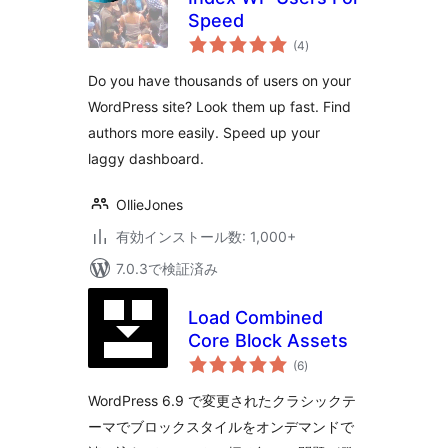
Speed
個
(4
)
の
評
価
Do you have thousands of users on your
WordPress site? Look them up fast. Find
authors more easily. Speed up your
laggy dashboard.
OllieJones
有効インストール数: 1,000+
7.0.3で検証済み
Load Combined
Core Block Assets
個
(6
)
の
評
価
WordPress 6.9 で変更されたクラシックテ
ーマでブロックスタイルをオンデマンドで