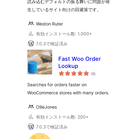
読み込むデフォルトの振る舞いに問題が発
生しているサイト向けの回避策です。
Weston Ruter
有効インストール数: 1,000+
7.0.3で検証済み
Fast Woo Order
Lookup
個
(8
)
の
評
価
Searches for orders faster on
WooCommerce stores with many orders.
OllieJones
有効インストール数: 200+
7.0.3で検証済み