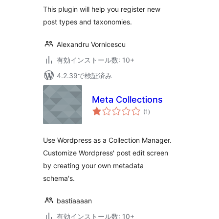
評
価
This plugin will help you register new
post types and taxonomies.
Alexandru Vornicescu
有効インストール数: 10+
4.2.39で検証済み
Meta Collections
個
(1
)
の
評
価
Use Wordpress as a Collection Manager.
Customize Wordpress' post edit screen
by creating your own metadata
schema's.
bastiaaaan
有効インストール数: 10+