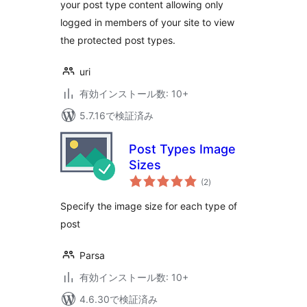
your post type content allowing only
logged in members of your site to view
the protected post types.
uri
有効インストール数: 10+
5.7.16で検証済み
Post Types Image
Sizes
個
(2
)
の
評
価
Specify the image size for each type of
post
Parsa
有効インストール数: 10+
4.6.30で検証済み