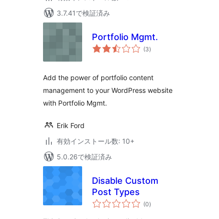
3.7.41で検証済み
Portfolio Mgmt.
個
(3
)
の
評
価
Add the power of portfolio content
management to your WordPress website
with Portfolio Mgmt.
Erik Ford
有効インストール数: 10+
5.0.26で検証済み
Disable Custom
Post Types
個
(0
)
の
評
価