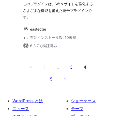
このプラグインは、Web サイトを強化する
さまざまな機能を備えた統合プラグインで
す。
eastedge
有効インストール数: 10未満
6.8.7で検証済み
投
稿
1
3
4
…
の
5
ペ
ー
ジ
WordPress とは
ショーケース
送
ニュース
テーマ
り