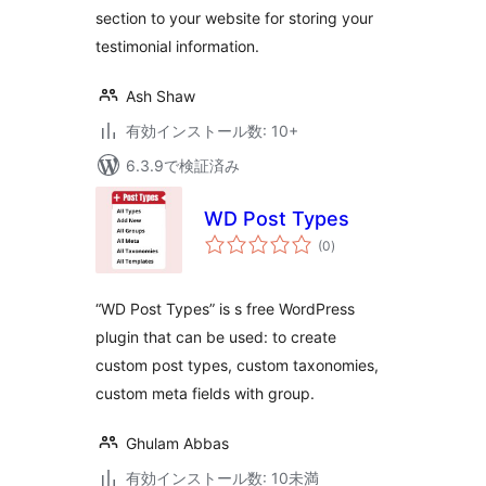
section to your website for storing your
testimonial information.
Ash Shaw
有効インストール数: 10+
6.3.9で検証済み
WD Post Types
個
(0
)
の
評
価
“WD Post Types” is s free WordPress
plugin that can be used: to create
custom post types, custom taxonomies,
custom meta fields with group.
Ghulam Abbas
有効インストール数: 10未満