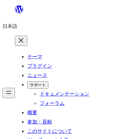
内
容
日本語
を
ス
キ
ッ
テーマ
プ
プラグイン
ニュース
サポート
ドキュメンテーション
フォーラム
概要
参加・貢献
このサイトについて