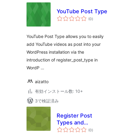
YouTube Post Type
個
(0
)
の
評
価
YouTube Post Type allows you to easily
add YouTube videos as post into your
WordPress installation via the
introduction of register_post_type in
WordP …
aizatto
有効インストール数: 10+
3で検証済み
Register Post
Types and
個
Taxonomies
(0
)
の