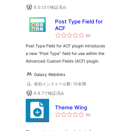
6.0.13で検証済み
Post Type Field for
ACF
個
(0
)
の
評
価
Post Type Field for ACF plugin introduces
a new "Post Type" field for use within the
Advanced Custom Fields (ACF) plugin.
Galaxy Weblinks
有効インストール数: 10未満
6.8.7で検証済み
Theme Wing
個
(0
)
の
評
価