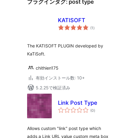
プラグインタグ:
post type
KATISOFT
個
(1
)
の
評
価
The KATISOFT PLUGIN developed by
KaTiSoft.
chithien175
有効インストール数: 10+
5.2.25で検証済み
Link Post Type
個
(0
)
の
評
価
Allows custom "link" post type which
adds a Link URL value custom meta box