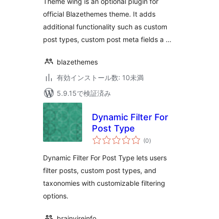
Theme wing is an optional plugin for
official Blazethemes theme. It adds
additional functionality such as custom
post types, custom post meta fields a …
blazethemes
有効インストール数: 10未満
5.9.15で検証済み
Dynamic Filter For
Post Type
個
(0
)
の
評
価
Dynamic Filter For Post Type lets users
filter posts, custom post types, and
taxonomies with customizable filtering
options.
brainvireinfo