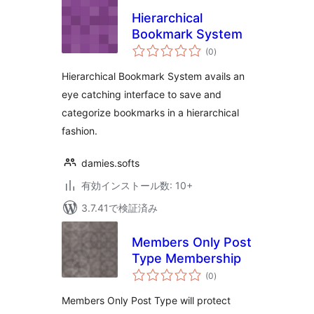
Hierarchical
Bookmark System
個
(0
)
の
評
価
Hierarchical Bookmark System avails an
eye catching interface to save and
categorize bookmarks in a hierarchical
fashion.
damies.softs
有効インストール数: 10+
3.7.41で検証済み
Members Only Post
Type Membership
個
(0
)
の
評
価
Members Only Post Type will protect