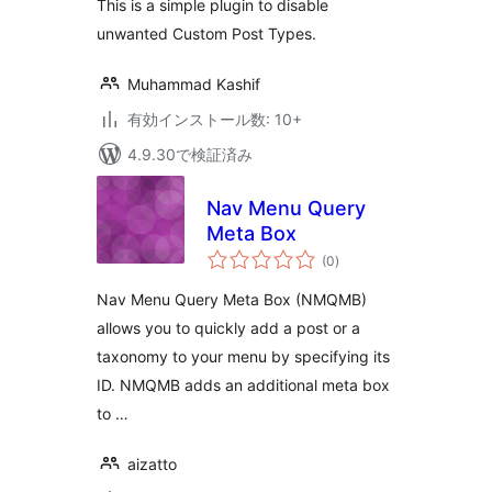
This is a simple plugin to disable
unwanted Custom Post Types.
Muhammad Kashif
有効インストール数: 10+
4.9.30で検証済み
Nav Menu Query
Meta Box
個
(0
)
の
評
価
Nav Menu Query Meta Box (NMQMB)
allows you to quickly add a post or a
taxonomy to your menu by specifying its
ID. NMQMB adds an additional meta box
to …
aizatto