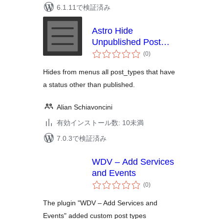
6.1.11で検証済み
Astro Hide
Unpublished Post
個
Types From Menu
(0
)
の
評
価
Hides from menus all post_types that have
a status other than published.
Alian Schiavoncini
有効インストール数: 10未満
7.0.3で検証済み
WDV – Add Services
and Events
個
(0
)
の
評
価
The plugin "WDV – Add Services and
Events" added custom post types