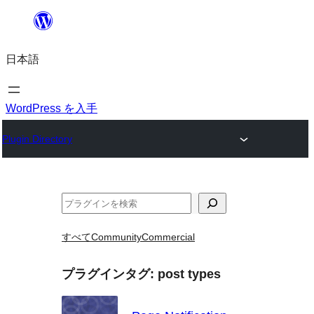
内
容
日本語
を
ス
キ
WordPress を入手
ッ
Plugin Directory
プ
検
索
すべて
Community
Commercial
プラグインタグ:
post types