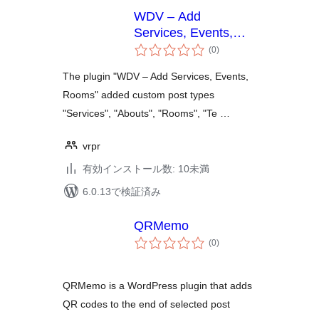
WDV – Add
Services, Events,
個
Rooms
(0
)
の
評
価
The plugin "WDV – Add Services, Events,
Rooms" added custom post types
"Services", "Abouts", "Rooms", "Te …
vrpr
有効インストール数: 10未満
6.0.13で検証済み
QRMemo
個
(0
)
の
評
価
QRMemo is a WordPress plugin that adds
QR codes to the end of selected post