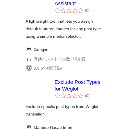
Assistant
個
(0
)
の
評
価
A lightweight tool that lets you assign
default featured images for any post type
using a simple media selector.
Xiangxu
有効インストール数: 10未満
6.9.6で検証済み
Exclude Post Types
for Weglot
個
(0
)
の
評
価
Exclude specific post types from Weglot
translation.
Mahbub Hasan Imon