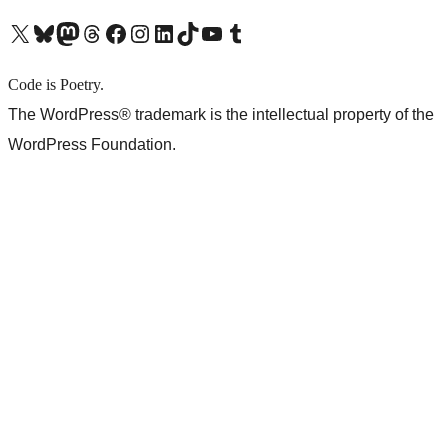
X (旧 Twitter) アカウントへ
Bluesky アカウントへ
Mastodon アカウントへ
Threads アカウントへ
Facebook ページへ
Instagram アカウントへ
LinkedIn アカウントへ
TikTok アカウントへ
YouTube チャンネルへ
Tumblr アカウントへ
Code is Poetry.
The WordPress® trademark is the intellectual property of the
WordPress Foundation.