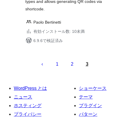
types and allows generating QR codes via
shortcode.
Paolo Bertinetti
有効インストール数: 10未満
6.9.6で検証済み
投
稿
1
2
3
の
ペ
ー
WordPress とは
ショーケース
ジ
ニュース
テーマ
送
ホスティング
プラグイン
り
プライバシー
パターン