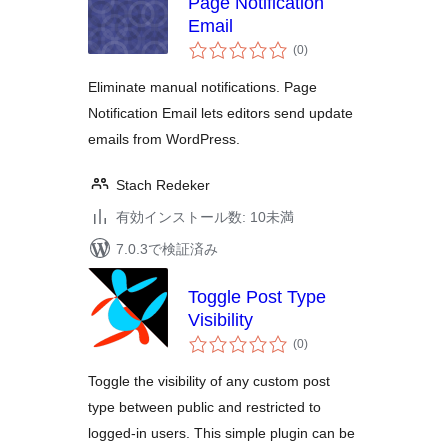
Page Notification
Email
個
(0
)
の
評
価
Eliminate manual notifications. Page
Notification Email lets editors send update
emails from WordPress.
Stach Redeker
有効インストール数: 10未満
7.0.3で検証済み
Toggle Post Type
Visibility
個
(0
)
の
評
価
Toggle the visibility of any custom post
type between public and restricted to
logged-in users. This simple plugin can be