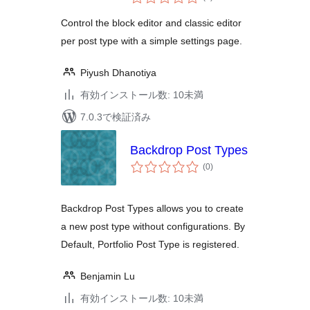
の
評
価
Control the block editor and classic editor
per post type with a simple settings page.
Piyush Dhanotiya
有効インストール数: 10未満
7.0.3で検証済み
Backdrop Post Types
個
(0
)
の
評
価
Backdrop Post Types allows you to create
a new post type without configurations. By
Default, Portfolio Post Type is registered.
Benjamin Lu
有効インストール数: 10未満