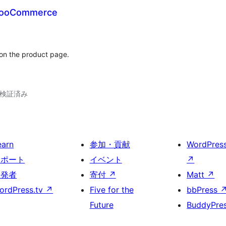
 WooCommerce
 on the product page.
6で検証済み
earn
参加・貢献
WordPres
サポート
イベント
↗
開発者
寄付
↗
Matt
↗
ordPress.tv
↗
Five for the
bbPress
Future
BuddyPre