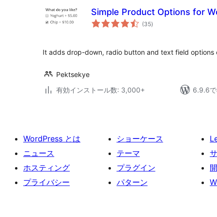
Simple Product Options for
個
(35
)
の
評
価
It adds drop-down, radio button and text field options
Pektsekye
有効インストール数: 3,000+
6.9.
WordPress とは
ショーケース
L
ニュース
テーマ
ホスティング
プラグイン
プライバシー
パターン
W