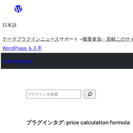
内
容
日本語
を
ス
テーマ
プラグイン
ニュース
サポート
概要
参加・貢献
このサ
キ
WordPress を入手
ッ
Plugin Directory
プ
検
索
プラグインタグ:
price calculation formula