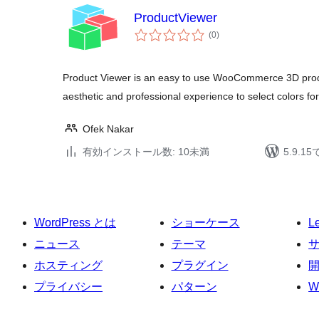
ProductViewer
個
(0
)
の
評
価
Product Viewer is an easy to use WooCommerce 3D product
aesthetic and professional experience to select colors fo
Ofek Nakar
有効インストール数: 10未満
5.9.
WordPress とは
ショーケース
L
ニュース
テーマ
ホスティング
プラグイン
プライバシー
パターン
W