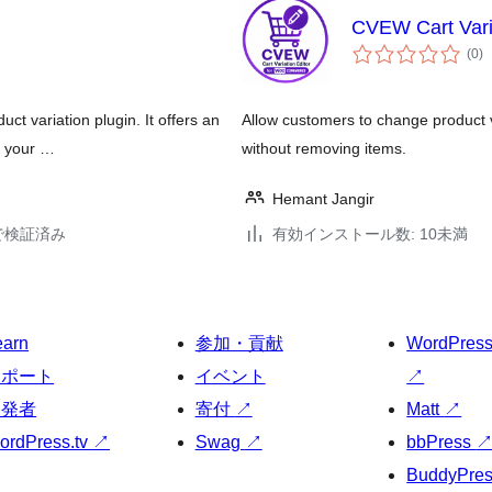
CVEW Cart Vari
個
(0
)
の
評
価
 variation plugin. It offers an
Allow customers to change product 
r your …
without removing items.
Hemant Jangir
15で検証済み
有効インストール数: 10未満
earn
参加・貢献
WordPres
サポート
イベント
↗
開発者
寄付
↗
Matt
↗
ordPress.tv
↗
Swag
↗
bbPress
BuddyPre