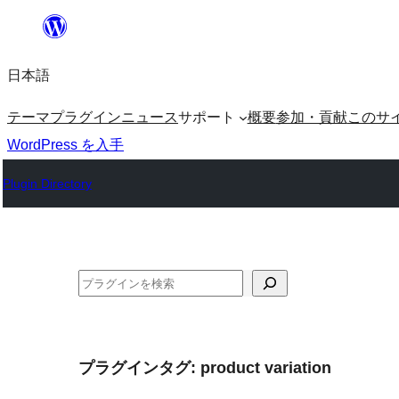
内
容
日本語
を
ス
テーマ
プラグイン
ニュース
サポート
概要
参加・貢献
このサ
キ
WordPress を入手
ッ
Plugin Directory
プ
検
索
プラグインタグ:
product variation