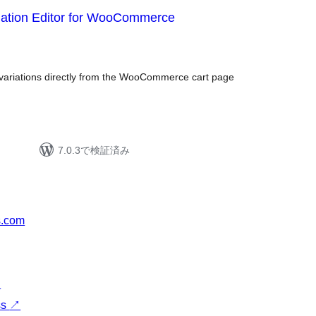
ation Editor for WooCommerce
variations directly from the WooCommerce cart page
7.0.3で検証済み
s.com
↗
ss
↗