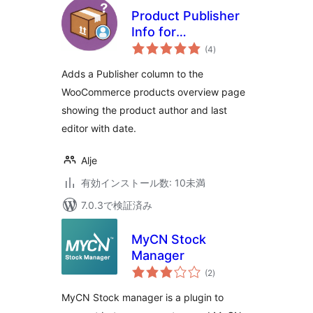
Product Publisher
Info for
個
WooCommerce
(4
)
の
評
価
Adds a Publisher column to the
WooCommerce products overview page
showing the product author and last
editor with date.
Alje
有効インストール数: 10未満
7.0.3で検証済み
MyCN Stock
Manager
個
(2
)
の
評
価
MyCN Stock manager is a plugin to