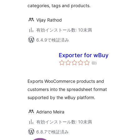
categories, tags and products.
Vijay Rathod
有効インストール数: 10未満
6.4.9で検証済み
Exporter for wBuy
個
(0
)
の
評
価
Exports WooCommerce products and
customers into the spreadsheet format
supported by the wBuy platform.
Adriano Meira
有効インストール数: 10未満
6.8.7で検証済み