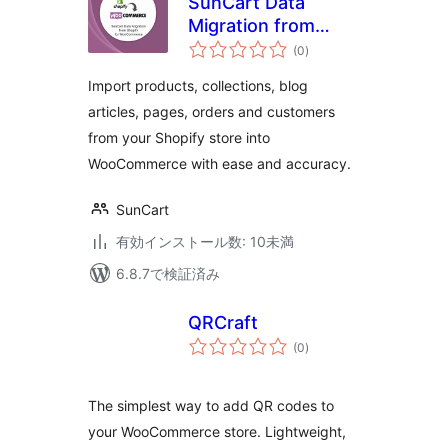
SunCart Data
Migration from
個
Shopify for
(0
)
の
評
WooCommerce
価
Import products, collections, blog
articles, pages, orders and customers
from your Shopify store into
WooCommerce with ease and accuracy.
SunCart
有効インストール数: 10未満
6.8.7で検証済み
QRCraft
個
(0
)
の
評
価
The simplest way to add QR codes to
your WooCommerce store. Lightweight,