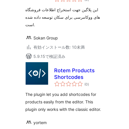
の
評
価
این پلاگین جهت استخراج اطلاعات فروشگاه
های ووکامرسی برای سکان توسعه داده شده
است.
Sokan Group
有効インストール数: 10未満
5.9.15で検証済み
Rotem Products
Shortcodes
個
(0
)
の
評
価
The plugin let you add shortcodes for
products easily from the editor. This
plugin only works with the classic editor.
yortem