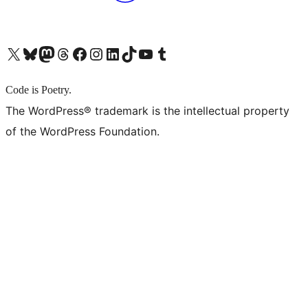
X (旧 Twitter) アカウントへ
Bluesky アカウントへ
Mastodon アカウントへ
Threads アカウントへ
Facebook ページへ
Instagram アカウントへ
LinkedIn アカウントへ
TikTok アカウントへ
YouTube チャンネルへ
Tumblr アカウントへ
Code is Poetry.
The WordPress® trademark is the intellectual property
of the WordPress Foundation.