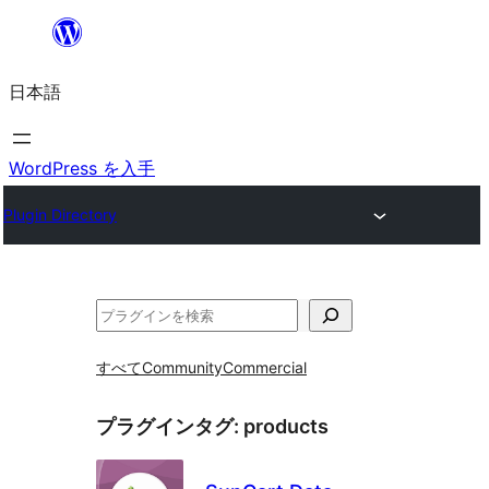
内
容
日本語
を
ス
キ
WordPress を入手
ッ
Plugin Directory
プ
検
索
すべて
Community
Commercial
プラグインタグ:
products