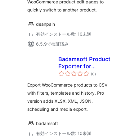
WooCommerce product edit pages to
quickly switch to another product.
deanpain
有効インストール数: 10未満
6.5.9で検証済み
Badamsoft Product
Exporter for
個
WooCommerce
(0
)
の
評
価
Export WooCommerce products to CSV
with filters, templates and history. Pro
version adds XLSX, XML, JSON,
scheduling and media export.
badamsoft
有効インストール数: 10未満