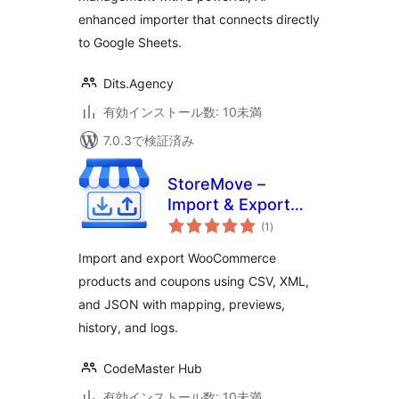
enhanced importer that connects directly
to Google Sheets.
Dits.Agency
有効インストール数: 10未満
7.0.3で検証済み
StoreMove –
Import & Export
個
Anything for
(1
)
の
評
WooCommerce
価
Import and export WooCommerce
products and coupons using CSV, XML,
and JSON with mapping, previews,
history, and logs.
CodeMaster Hub
有効インストール数: 10未満