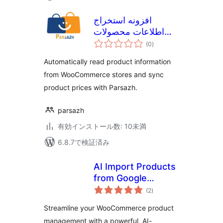
افزونه استخراج
اطلاعات محصولات
個
ووکامرس – پارساژ
(0
)
の
評
価
Automatically read product information
from WooCommerce stores and sync
product prices with Parsazh.
parsazh
有効インストール数: 10未満
6.8.7で検証済み
AI Import Products
from Google
個
Sheets for
(2
)
の
評
WooCommerce
価
Streamline your WooCommerce product
management with a powerful, AI-