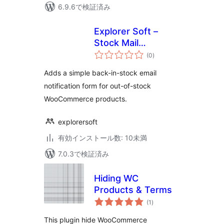
6.9.6で検証済み
Explorer Soft –
Stock Mail
個
Notification
(0
)
の
評
価
Adds a simple back-in-stock email
notification form for out-of-stock
WooCommerce products.
explorersoft
有効インストール数: 10未満
7.0.3で検証済み
Hiding WC
Products & Terms
個
(1
)
の
評
価
This plugin hide WooCommerce