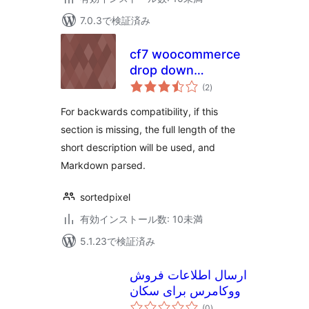
7.0.3で検証済み
cf7 woocommerce
drop down
個
products list
(2
)
の
評
価
For backwards compatibility, if this
section is missing, the full length of the
short description will be used, and
Markdown parsed.
sortedpixel
有効インストール数: 10未満
5.1.23で検証済み
ارسال اطلاعات فروش
ووکامرس برای سکان
個
(0
)