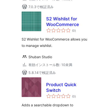
7.0.3で検証済み
S2 Wishlist for
WooCommerce
個
(0
)
の
評
価
S2 Wishlist for WooCommerce allows you
to manage wishlist.
Shuban Studio
有効インストール数: 10未満
5.8.14で検証済み
Product Quick
Switch
個
(0
)
の
評
価
Adds a searchable dropdown to