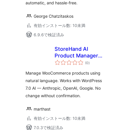
automatic, and hassle-free.
George Chatzitaskos
有効インストール数: 10未満
6.9.6で検証済み
StoreHand AI
Product Manager
個
for WooCommerce
(0
)
の
評
価
Manage WooCommerce products using
natural language. Works with WordPress
7.0 AI — Anthropic, OpenAI, Google. No
change without confirmation.
marthast
有効インストール数: 10未満
7.0.3で検証済み