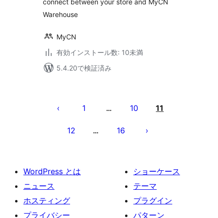
connect between your store and MyCN
Warehouse
MyCN
有効インストール数: 10未満
5.4.20で検証済み
投
稿
1
10
11
…
の
12
16
…
ペ
ー
ジ
WordPress とは
ショーケース
送
ニュース
テーマ
り
ホスティング
プラグイン
プライバシー
パターン