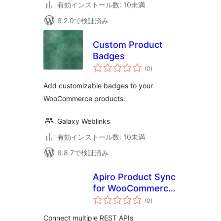
有効インストール数: 10未満
6.2.0で検証済み
Custom Product
Badges
個
(0
)
の
評
価
Add customizable badges to your
WooCommerce products.
Galaxy Weblinks
有効インストール数: 10未満
6.8.7で検証済み
Apiro Product Sync
for WooCommerce
個
– REST API Product
(0
)
の
評
Import
価
Connect multiple REST APIs