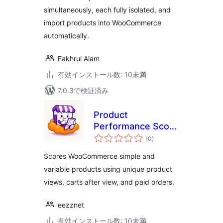
simultaneously, each fully isolated, and
import products into WooCommerce
automatically.
Fakhrul Alam
有効インストール数: 10未満
7.0.3で検証済み
Product
Performance Score
個
for WooCommerce
(0
)
の
評
価
Scores WooCommerce simple and
variable products using unique product
views, carts after view, and paid orders.
eezznet
有効インストール数: 10未満