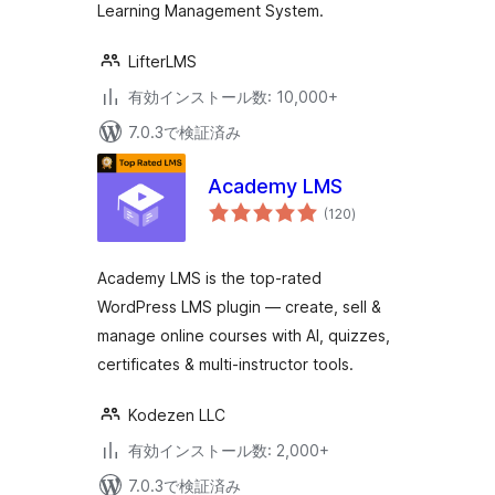
Learning Management System.
LifterLMS
有効インストール数: 10,000+
7.0.3で検証済み
Academy LMS
個
(120
)
の
評
価
Academy LMS is the top-rated
WordPress LMS plugin — create, sell &
manage online courses with AI, quizzes,
certificates & multi-instructor tools.
Kodezen LLC
有効インストール数: 2,000+
7.0.3で検証済み