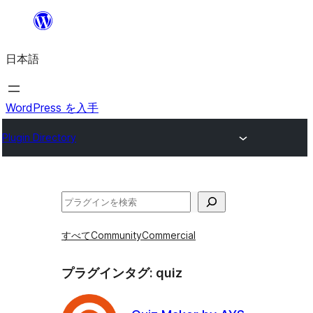
内
容
日本語
を
ス
キ
WordPress を入手
ッ
Plugin Directory
プ
検
索
すべて
Community
Commercial
プラグインタグ:
quiz