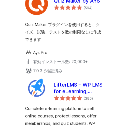
Quiz Maker by AYS
個
(594
)
の
評
価
Quiz Maker プラグインを使用すると、ク
イズ、試験、テストを数の制限なしに作成
できます
Ays Pro
有効インストール数: 20,000+
7.0.3で検証済み
LifterLMS – WP LMS
for eLearning,
個
Online Courses, &
(390
)
の
評
Quizzes
価
Complete e-learning platform to sell
online courses, protect lessons, offer
memberships, and quiz students. WP