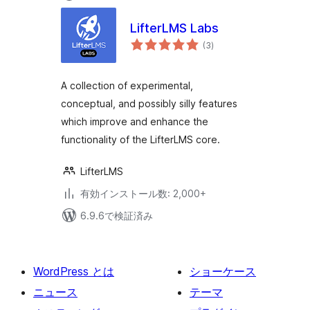
LifterLMS Labs
個
(3
)
の
評
価
A collection of experimental,
conceptual, and possibly silly features
which improve and enhance the
functionality of the LifterLMS core.
LifterLMS
有効インストール数: 2,000+
6.9.6で検証済み
WordPress とは
ショーケース
ニュース
テーマ