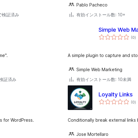
Pablo Pacheco
39で検証済み
有効インストール数: 10+
Simple Web Mar
個
(0
)
の
評
価
me".
A simple plugin to capture and sto
Simple Web Marketing
6で検証済み
有効インストール数: 10未満
Loyalty Links
個
(0
)
の
評
価
cs for WordPress.
Conditionally break external links 
Jose Mortellaro