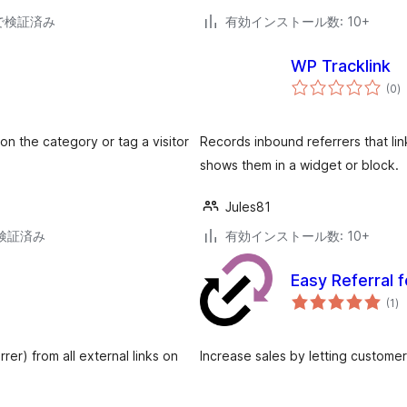
34で検証済み
有効インストール数: 10+
WP Tracklink
個
(0
)
の
評
価
n the category or tag a visitor
Records inbound referrers that li
shows them in a widget or block.
Jules81
1で検証済み
有効インストール数: 10+
Easy Referral
個
(1
)
の
評
価
er) from all external links on
Increase sales by letting customer