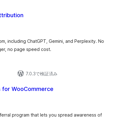
tribution
om, including ChatGPT, Gemini, and Perplexity. No
ger, no page speed cost.
7.0.3で検証済み
ls for WooCommerce
eferral program that lets you spread awareness of