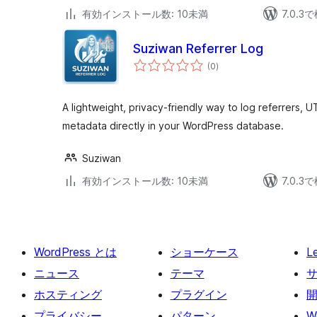
有効インストール数: 10未満
7.0.
Suziwan Referrer Log
個
(0
)
の
評
価
A lightweight, privacy-friendly way to log referrers, 
metadata directly in your WordPress database.
Suziwan
有効インストール数: 10未満
7.0.
WordPress とは
ショーケース
L
ニュース
テーマ
ホスティング
プラグイン
プライバシー
パターン
W