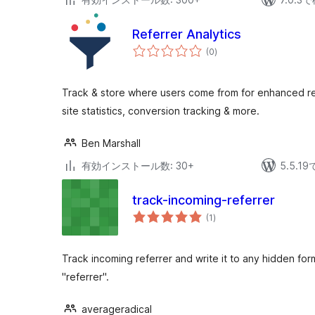
Referrer Analytics
個
(0
)
の
評
価
Track & store where users come from for enhanced rep
site statistics, conversion tracking & more.
Ben Marshall
有効インストール数: 30+
5.5.
track-incoming-referrer
個
(1
)
の
評
価
Track incoming referrer and write it to any hidden form 
"referrer".
averageradical