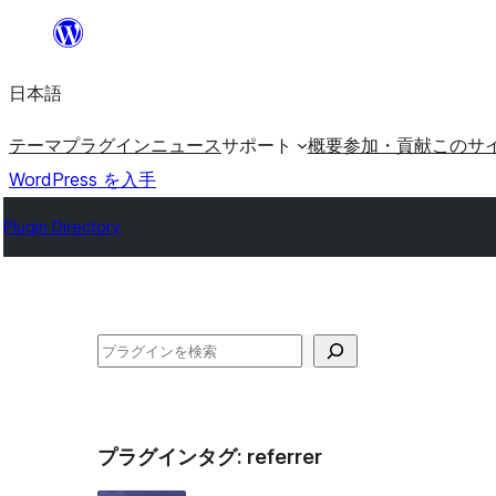
内
容
日本語
を
ス
テーマ
プラグイン
ニュース
サポート
概要
参加・貢献
このサ
キ
WordPress を入手
ッ
Plugin Directory
プ
検
索
プラグインタグ:
referrer