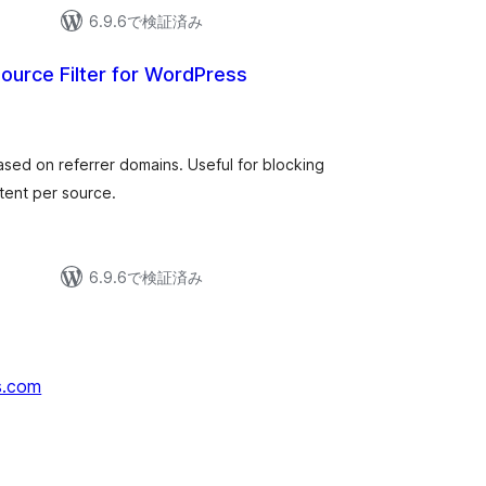
6.9.6で検証済み
Source Filter for WordPress
ased on referrer domains. Useful for blocking
ntent per source.
6.9.6で検証済み
s.com
↗