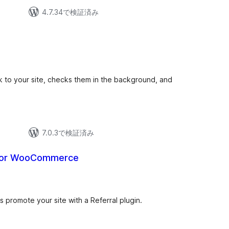
4.7.34で検証済み
nk to your site, checks them in the background, and
7.0.3で検証済み
 for WooCommerce
s promote your site with a Referral plugin.