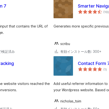
m 7
Smarter Navig
(10
)
nput that contains the URL of
Generates more specific previous 
ge.
scribu
34で検証済み
有効インストール数: 300+
racking
Contact Form 7
個
(1
)
の
評
価
e website visitors reached the
Add useful referrer information to
onversions.
your Wordpress website. Based o
nicholas_tsim
3で検証済み
有効インストール数: 50+