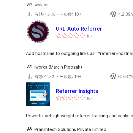
wplabs
有効インストール数: 10+
4.2.
URL Auto Referrer
個
(0
)
の
評
価
Add hostname to outgoing links as "#referrer=hostna
iworks (Marcin Pietrzak)
有効インストール数: 10+
6.7.
Referrer Insights
個
(0
)
の
評
価
Powerful yet lightweight referrer tracking and analyti
Pranshtech Solutions Private Limited