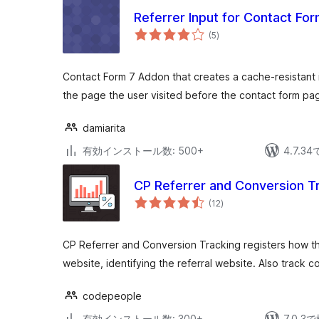
Referrer Input for Contact For
個
(5
)
の
評
価
Contact Form 7 Addon that creates a cache-resistant i
the page the user visited before the contact form pa
damiarita
有効インストール数: 500+
4.7.
CP Referrer and Conversion T
個
(12
)
の
評
価
CP Referrer and Conversion Tracking registers how th
website, identifying the referral website. Also track c
codepeople
有効インストール数: 300+
7.0.