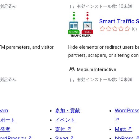
3で検証済み
有効インストール数: 10未満
Smart Traffic 
個
(0
)
の
評
価
UTM parameters, and visitor
Hide elements or redirect users b
partners, scrapers, or altering co
Medium Interactive
3で検証済み
有効インストール数: 10未満
earn
参加・貢献
WordPres
サポート
イベント
↗
開発者
寄付
↗
Matt
↗
ordPress.tv
↗
Swag
↗
bbPress