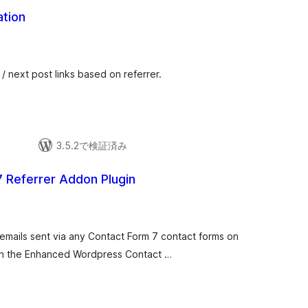
ation
個
の
評
価
/ next post links based on referrer.
3.5.2で検証済み
 Referrer Addon Plugin
 emails sent via any Contact Form 7 contact forms on
n the Enhanced Wordpress Contact …