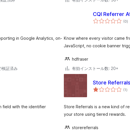
CQI Referrer At
個
(0
)
の
評
価
orting in Google Analytics, on-
Know where every visitor came fr
JavaScript, no cookie banner trig
hdfraser
19で検証済み
有効インストール数: 20+
Store Referra
個
(1
)
の
評
価
field with the identifier
Store Referrals is a new kind of r
your store using tiered rewards.
storereferrals