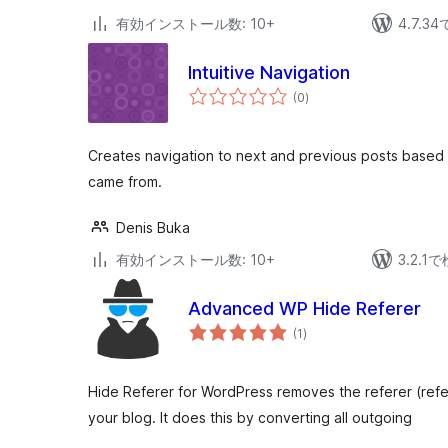
有効インストール数: 10+
4.7.
Intuitive Navigation
個
(0
)
の
評
価
Creates navigation to next and previous posts based o
came from.
Denis Buka
有効インストール数: 10+
3.2.
Advanced WP Hide Referer
個
(1
)
の
評
価
Hide Referer for WordPress removes the referer (referr
your blog. It does this by converting all outgoing