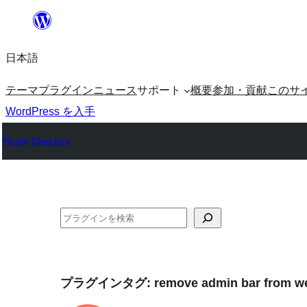
内
容
日本語
を
ス
テーマ
プラグイン
ニュース
サポート
概要
参加・貢献
このサ
キ
WordPress を入手
ッ
Plugin Directory
プ
検
索
プラグインタグ:
remove admin bar from w