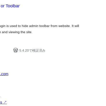
or Toolbar
gin is used to hide admin toolbar from website. It will
 and viewing the site.
5.4.20で検証済み
s.com
↗
ss
↗