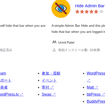
Hide Admin Bar 
個
(2
)
の
評
価
 will hide that bar when you are
A simple Admin Bar Hide and this plu
hide that bar when you are logged in
Urmil Patel
9で検証済み
有効インストール数: 10未満
earn
参加・貢献
WordPres
サポート
イベント
↗
開発者
寄付
↗
Matt
↗
ordPress.tv
↗
Swag
↗
bbPress
BuddyPre