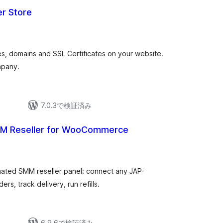
er Store
es, domains and SSL Certificates on your website.
mpany.
7.0.3で検証済み
MM Reseller for WooCommerce
ted SMM reseller panel: connect any JAP-
ers, track delivery, run refills.
6.9.6で検証済み