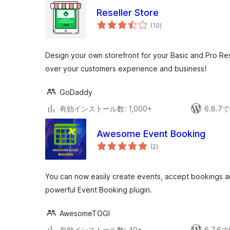
Reseller Store
個
(10
)
の
評
価
Design your own storefront for your Basic and Pro Re
over your customers experience and business!
GoDaddy
有効インストール数: 1,000+
6.8.
Awesome Event Booking
個
(2
)
の
評
価
You can now easily create events, accept bookings 
powerful Event Booking plugin.
AwesomeTOGI
有効インストール数: 40+
6.7.