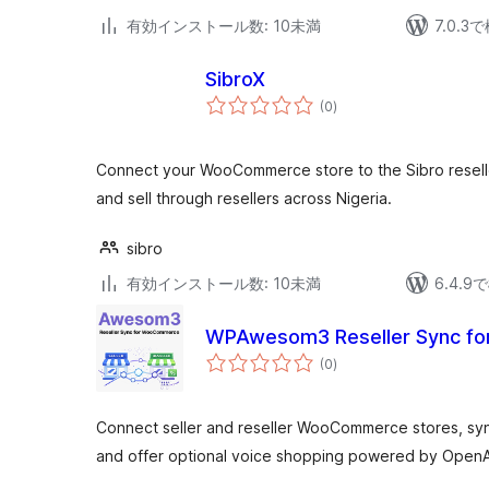
有効インストール数: 10未満
7.0.
SibroX
個
(0
)
の
評
価
Connect your WooCommerce store to the Sibro resell
and sell through resellers across Nigeria.
sibro
有効インストール数: 10未満
6.4.
WPAwesom3 Reseller Sync f
個
(0
)
の
評
価
Connect seller and reseller WooCommerce stores, sy
and offer optional voice shopping powered by OpenA