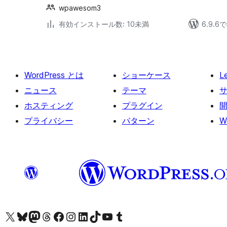
wpawesom3
有効インストール数: 10未満
6.9.
WordPress とは
ショーケース
L
ニュース
テーマ
ホスティング
プラグイン
プライバシー
パターン
W
X (旧 Twitter) アカウントへ
Bluesky アカウントへ
Mastodon アカウントへ
Threads アカウントへ
Facebook ページへ
Instagram アカウントへ
LinkedIn アカウントへ
TikTok アカウントへ
YouTube チャンネルへ
Tumblr アカウントへ