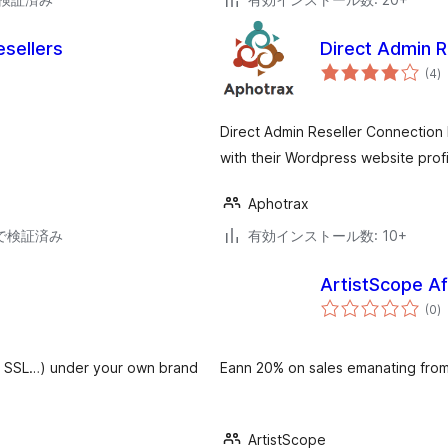
esellers
Direct Admin R
個
(4
)
の
評
価
Direct Admin Reseller Connection 
with their Wordpress website profi
Aphotrax
40で検証済み
有効インストール数: 10+
ArtistScope Af
個
(0
)
の
評
価
l, SSL…) under your own brand
Eann 20% on sales emanating from 
ArtistScope