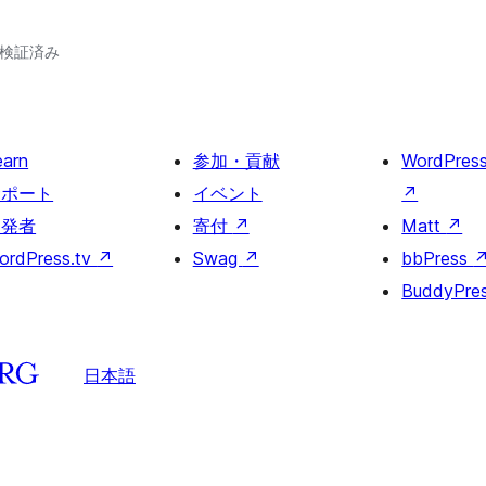
6で検証済み
earn
参加・貢献
WordPres
サポート
イベント
↗
開発者
寄付
↗
Matt
↗
ordPress.tv
↗
Swag
↗
bbPress
BuddyPre
日本語