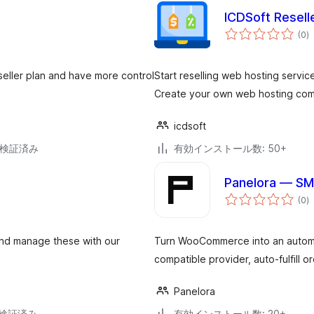
ICDSoft Resell
個
(0
)
の
評
価
seller plan and have more control
Start reselling web hosting servic
Create your own web hosting co
icdsoft
7で検証済み
有効インストール数: 50+
Panelora — S
個
(0
)
の
評
価
and manage these with our
Turn WooCommerce into an automa
compatible provider, auto-fulfill ord
Panelora
6で検証済み
有効インストール数: 20+