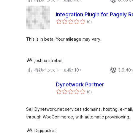
Integration Plugin for Pagely R
個
(0
)
の
評
価
This is in beta. Your mileage may vary.
joshua strebel
有効インストール数: 10+
3.9.
Dynetwork Partner
個
(0
)
の
評
価
Sell Dynetwork.net services (domains, hosting, e-mai
through WooCommerce, with automatic provisioning.
Digipacket