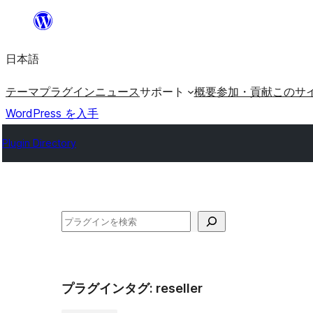
内
容
日本語
を
ス
テーマ
プラグイン
ニュース
サポート
概要
参加・貢献
このサ
キ
WordPress を入手
ッ
Plugin Directory
プ
検
索
プラグインタグ:
reseller