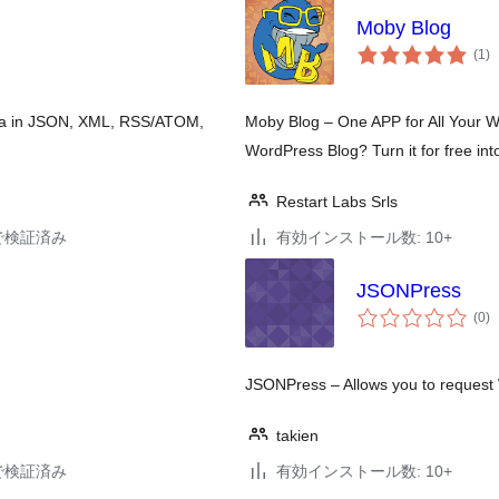
Moby Blog
個
(1
)
の
評
価
ata in JSON, XML, RSS/ATOM,
Moby Blog – One APP for All Your 
WordPress Blog? Turn it for free int
Restart Labs Srls
39で検証済み
有効インストール数: 10+
JSONPress
個
(0
)
の
評
価
JSONPress – Allows you to request
takien
17で検証済み
有効インストール数: 10+