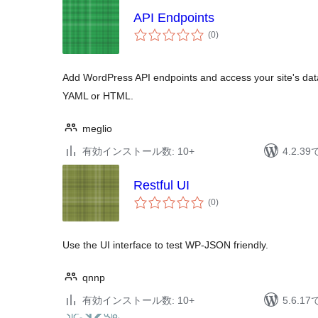
API Endpoints
個
(0
)
の
評
価
Add WordPress API endpoints and access your site's d
YAML or HTML.
meglio
有効インストール数: 10+
4.2.
Restful UI
個
(0
)
の
評
価
Use the UI interface to test WP-JSON friendly.
qnnp
有効インストール数: 10+
5.6.