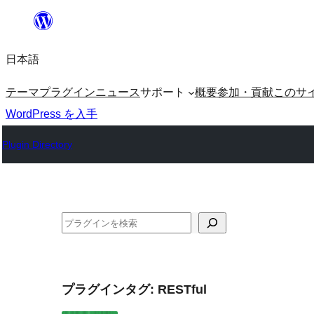
内
容
日本語
を
ス
テーマ
プラグイン
ニュース
サポート
概要
参加・貢献
このサ
キ
WordPress を入手
ッ
Plugin Directory
プ
検
索
プラグインタグ:
RESTful