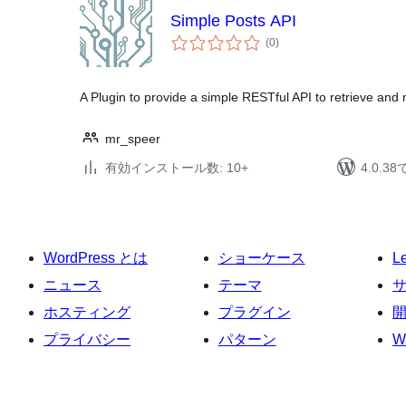
Simple Posts API
個
(0
)
の
評
価
A Plugin to provide a simple RESTful API to retrieve and
mr_speer
有効インストール数: 10+
4.0.
WordPress とは
ショーケース
L
ニュース
テーマ
ホスティング
プラグイン
プライバシー
パターン
W