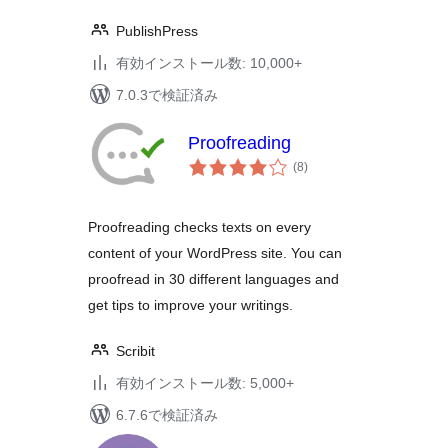
PublishPress
有効インストール数: 10,000+
7.0.3で検証済み
Proofreading
個
(8
)
の
評
価
Proofreading checks texts on every
content of your WordPress site. You can
proofread in 30 different languages and
get tips to improve your writings.
Scribit
有効インストール数: 5,000+
6.7.6で検証済み