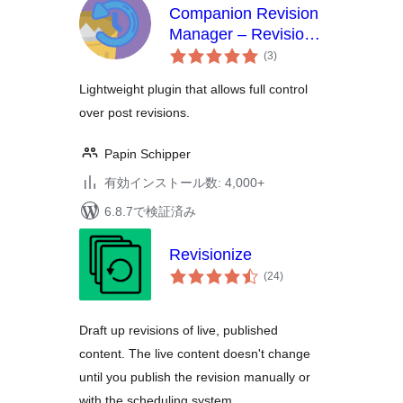
Companion Revision
Manager – Revision
個
Control
(3
)
の
評
価
Lightweight plugin that allows full control
over post revisions.
Papin Schipper
有効インストール数: 4,000+
6.8.7で検証済み
Revisionize
個
(24
)
の
評
価
Draft up revisions of live, published
content. The live content doesn't change
until you publish the revision manually or
with the scheduling system.