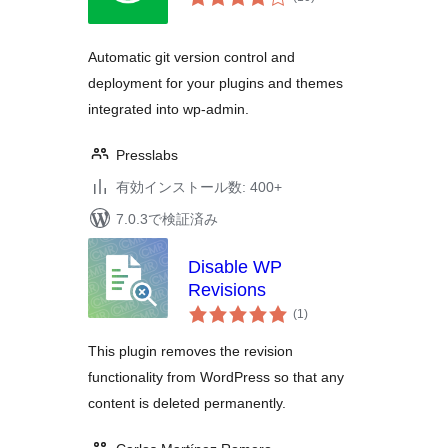
の
評
価
Automatic git version control and
deployment for your plugins and themes
integrated into wp-admin.
Presslabs
有効インストール数: 400+
7.0.3で検証済み
Disable WP
Revisions
個
(1
)
の
評
価
This plugin removes the revision
functionality from WordPress so that any
content is deleted permanently.