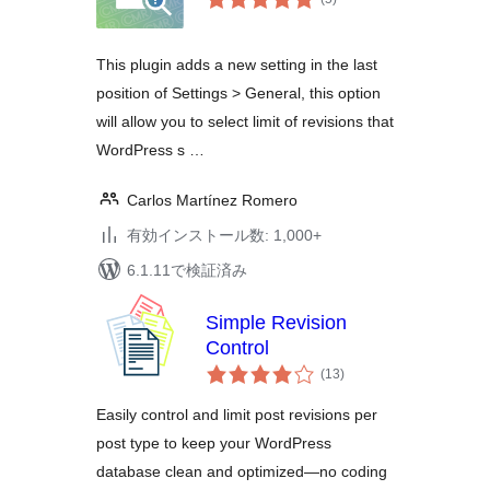
の
評
価
This plugin adds a new setting in the last
position of Settings > General, this option
will allow you to select limit of revisions that
WordPress s …
Carlos Martínez Romero
有効インストール数: 1,000+
6.1.11で検証済み
Simple Revision
Control
個
(13
)
の
評
価
Easily control and limit post revisions per
post type to keep your WordPress
database clean and optimized—no coding