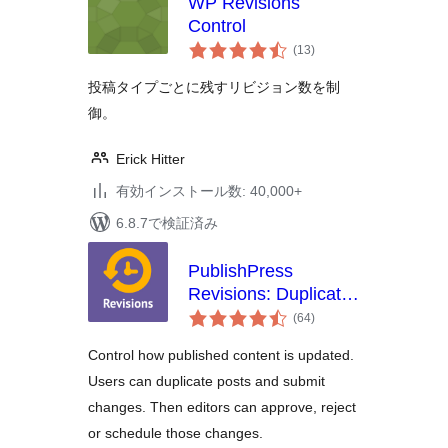
WP Revisions
Control
個
(13
)
の
評
価
投稿タイプごとに残すリビジョン数を制
御。
Erick Hitter
有効インストール数: 40,000+
6.8.7で検証済み
PublishPress
Revisions: Duplicate
個
Posts, Submit,
(64
)
の
Approve and
評
価
Control how published content is updated.
Schedule Content
Users can duplicate posts and submit
Changes
changes. Then editors can approve, reject
or schedule those changes.