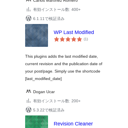
Carlos Martínez Romero
有効インストール数: 400+
6.1.11で検証済み
WP Last Modified
個
(1
)
の
評
価
This plugins adds the last modified date,
current revision and the publication date of
your post/page. Simply use the shortcode
[last_modified_date]
Dogan Ucar
有効インストール数: 200+
5.3.22で検証済み
Revision Cleaner