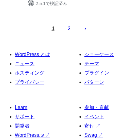
2.5.1で検証済み
投
稿
1
2
の
ペ
ー
WordPress とは
ショーケース
ジ
ニュース
テーマ
送
ホスティング
プラグイン
り
プライバシー
パターン
Learn
参加・貢献
サポート
イベント
開発者
寄付
↗
WordPress.tv
↗
Swag
↗