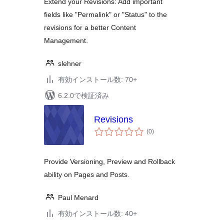
Extend your Revisions: Add important
fields like "Permalink" or "Status" to the
revisions for a better Content
Management.
slehner
有効インストール数: 70+
6.2.0で検証済み
Revisions
個
(0
)
の
評
価
Provide Versioning, Preview and Rollback
ability on Pages and Posts.
Paul Menard
有効インストール数: 40+