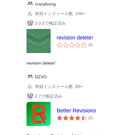
crazyloong
有効インストール数: 100+
3.0.5で検証済み
revision delete!
個
(0
)
の
評
価
revision delete!
DZVO
有効インストール数: 80+
2.7で検証済み
Better Revisions
個
(2
)
の
評
価