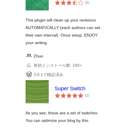
個
(2
)
の
評
価
This plugin will clean up your revisions
AUTOMATICALLY (each authors can set
their own interval). Once setup, ENJOY
your writing.
Zhuo
有効インストール数: 100+
3.6.1で検証済み
Super Switch
個
(1
)
の
評
価
As you see, these are a set of switches.
You can optimize your blog by this.