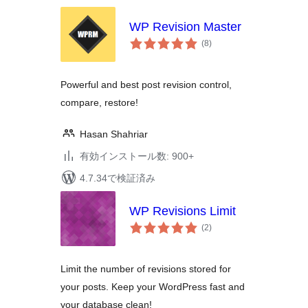
WP Revision Master
個
(8
)
の
評
価
Powerful and best post revision control,
compare, restore!
Hasan Shahriar
有効インストール数: 900+
4.7.34で検証済み
WP Revisions Limit
個
(2
)
の
評
価
Limit the number of revisions stored for
your posts. Keep your WordPress fast and
your database clean!