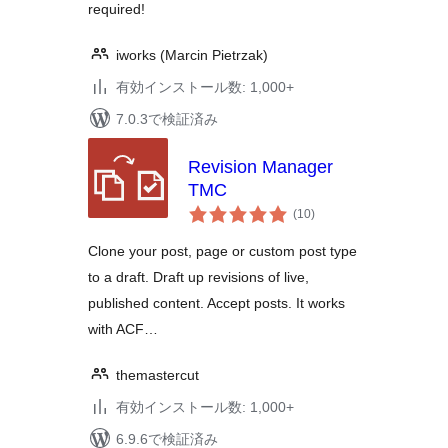
required!
iworks (Marcin Pietrzak)
有効インストール数: 1,000+
7.0.3で検証済み
Revision Manager
TMC
個
(10
)
の
評
価
Clone your post, page or custom post type
to a draft. Draft up revisions of live,
published content. Accept posts. It works
with ACF…
themastercut
有効インストール数: 1,000+
6.9.6で検証済み