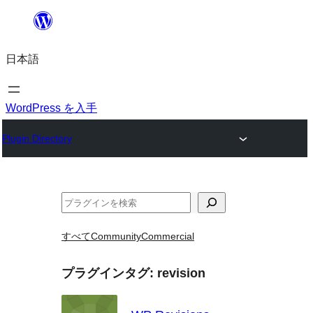
内
容
日本語
を
ス
キ
WordPress を入手
ッ
Plugin Directory
プ
検
索
すべて
Community
Commercial
プラグインタグ:
revision