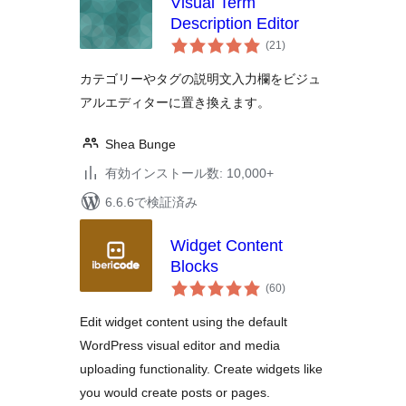
Visual Term
Description Editor
個
(21
)
の
評
価
カテゴリーやタグの説明文入力欄をビジュ
アルエディターに置き換えます。
Shea Bunge
有効インストール数: 10,000+
6.6.6で検証済み
Widget Content
Blocks
個
(60
)
の
評
価
Edit widget content using the default
WordPress visual editor and media
uploading functionality. Create widgets like
you would create posts or pages.