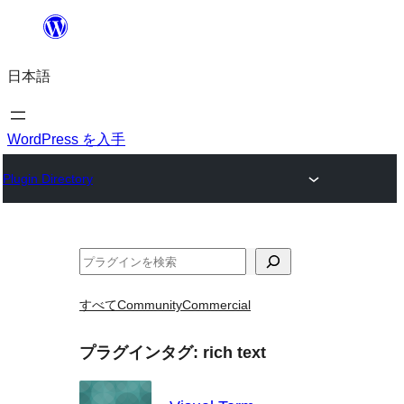
内
容
日本語
を
ス
キ
WordPress を入手
ッ
Plugin Directory
プ
検
索
すべて
Community
Commercial
プラグインタグ:
rich text