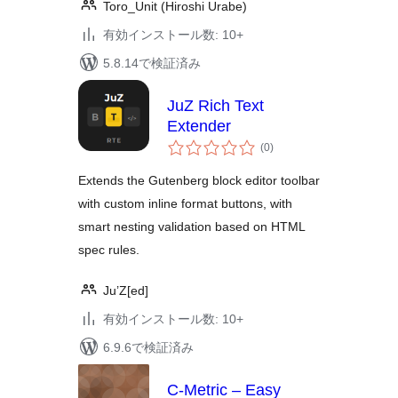
Toro_Unit (Hiroshi Urabe)
有効インストール数: 10+
5.8.14で検証済み
JuZ Rich Text
Extender
個
(0
)
の
評
価
Extends the Gutenberg block editor toolbar
with custom inline format buttons, with
smart nesting validation based on HTML
spec rules.
Ju’Z[ed]
有効インストール数: 10+
6.9.6で検証済み
C-Metric – Easy