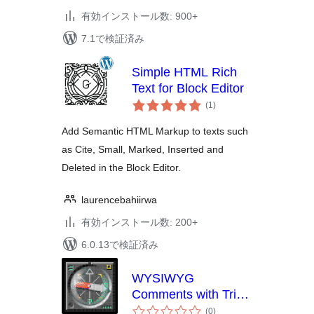
有効インストール数: 900+
7.1で検証済み
Simple HTML Rich
Text for Block Editor
個
(1
)
の
評
価
Add Semantic HTML Markup to texts such
as Cite, Small, Marked, Inserted and
Deleted in the Block Editor.
laurencebahiirwa
有効インストール数: 200+
6.0.13で検証済み
WYSIWYG
Comments with Trix
個
Editor
(0
)