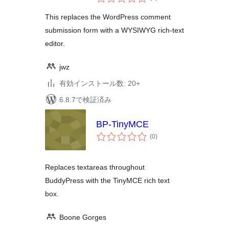
の
評
価
This replaces the WordPress comment
submission form with a WYSIWYG rich-text
editor.
jwz
有効インストール数: 20+
6.8.7で検証済み
BP-TinyMCE
個
(0
)
の
評
価
Replaces textareas throughout
BuddyPress with the TinyMCE rich text
box.
Boone Gorges