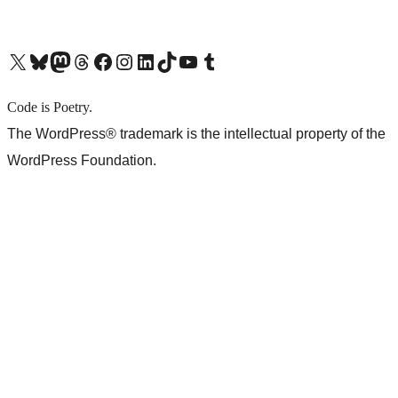
X (旧 Twitter) アカウントへ
Bluesky アカウントへ
Mastodon アカウントへ
Threads アカウントへ
Facebook ページへ
Instagram アカウントへ
LinkedIn アカウントへ
TikTok アカウントへ
YouTube チャンネルへ
Tumblr アカウントへ
Code is Poetry.
The WordPress® trademark is the intellectual property of the
WordPress Foundation.