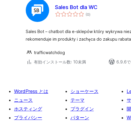
Sales Bot dla WC
個
(0
)
の
評
価
Sales Bot – chatbot dla e-sklepów który wykrywa ni
rekomenduje im produkty i zachęca do zakupu rabatam
trafficwatchdog
有効インストール数: 10未満
6.9.
WordPress とは
ショーケース
L
ニュース
テーマ
ホスティング
プラグイン
プライバシー
パターン
W