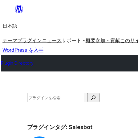
内
容
日本語
を
ス
テーマ
プラグイン
ニュース
サポート
概要
参加・貢献
このサ
キ
WordPress を入手
ッ
Plugin Directory
プ
検
索
プラグインタグ:
Salesbot