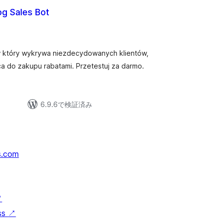
g Sales Bot
ów który wykrywa niezdecydowanych klientów,
a do zakupu rabatami. Przetestuj za darmo.
6.9.6で検証済み
s.com
↗
ss
↗