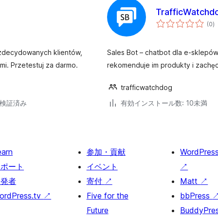
TrafficWatchdo
個
(0
)
の
評
価
ezdecydowanych klientów,
Sales Bot – chatbot dla e-sklep
i. Przetestuj za darmo.
rekomenduje im produkty i zachęc
trafficwatchdog
6で検証済み
有効インストール数: 10未満
earn
参加・貢献
WordPres
サポート
イベント
↗
開発者
寄付
↗
Matt
↗
ordPress.tv
↗
Five for the
bbPress
Future
BuddyPre