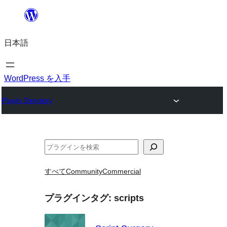
内
容
日本語
を
ス
キ
WordPress を入手
ッ
Plugin Directory
プ
検
索
すべて
Community
Commercial
プラグインタグ:
scripts