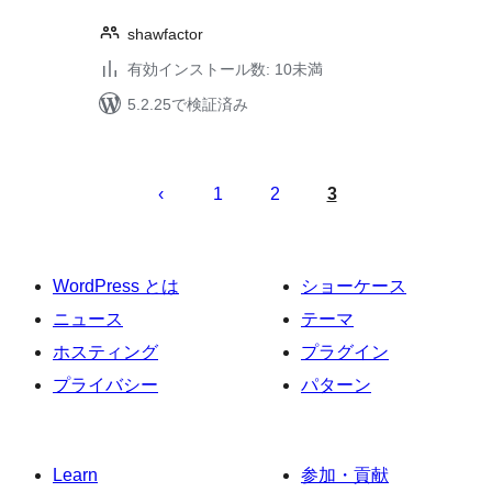
shawfactor
有効インストール数: 10未満
5.2.25で検証済み
投
稿
1
2
3
の
ペ
ー
WordPress とは
ショーケース
ジ
ニュース
テーマ
送
ホスティング
プラグイン
り
プライバシー
パターン
Learn
参加・貢献