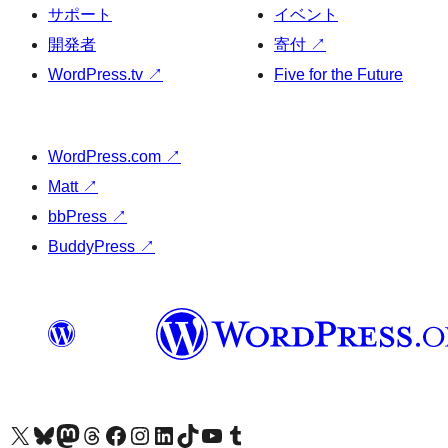
サポート
イベント
開発者
寄付
↗
WordPress.tv
↗
Five for the Future
WordPress.com
↗
Matt
↗
bbPress
↗
BuddyPress
↗
X (旧 Twitter) アカウントへ
Bluesky アカウントへ
Mastodon アカウントへ
Threads アカウントへ
Facebook ページへ
Instagram アカウントへ
LinkedIn アカウントへ
TikTok アカウントへ
YouTube チャンネルへ
Tumblr アカウントへ