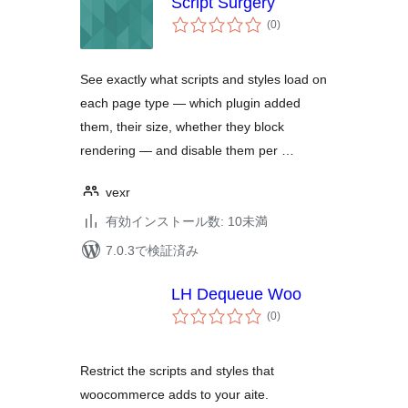
Script Surgery
個
(0
)
の
評
価
See exactly what scripts and styles load on
each page type — which plugin added
them, their size, whether they block
rendering — and disable them per …
vexr
有効インストール数: 10未満
7.0.3で検証済み
LH Dequeue Woo
個
(0
)
の
評
価
Restrict the scripts and styles that
woocommerce adds to your aite.