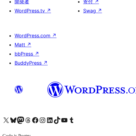
開発者
寄付
↗
WordPress.tv
↗
Swag
↗
WordPress.com
↗
Matt
↗
bbPress
↗
BuddyPress
↗
X (旧 Twitter) アカウントへ
Bluesky アカウントへ
Mastodon アカウントへ
Threads アカウントへ
Facebook ページへ
Instagram アカウントへ
LinkedIn アカウントへ
TikTok アカウントへ
YouTube チャンネルへ
Tumblr アカウントへ
Code is Poetry.