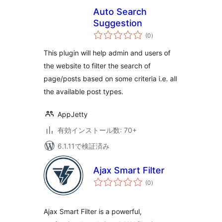
Auto Search
Suggestion
個
(0
)
の
評
価
This plugin will help admin and users of
the website to filter the search of
page/posts based on some criteria i.e. all
the available post types.
AppJetty
有効インストール数: 70+
6.1.11で検証済み
Ajax Smart Filter
個
(0
)
の
評
価
Ajax Smart Filter is a powerful,