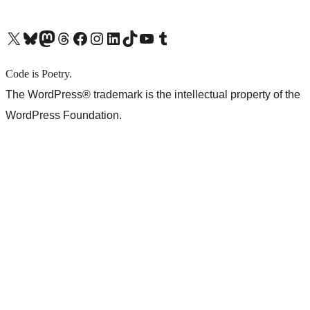
X (旧 Twitter) アカウントへ
Bluesky アカウントへ
Mastodon アカウントへ
Threads アカウントへ
Facebook ページへ
Instagram アカウントへ
LinkedIn アカウントへ
TikTok アカウントへ
YouTube チャンネルへ
Tumblr アカウントへ
Code is Poetry.
The WordPress® trademark is the intellectual property of the
WordPress Foundation.