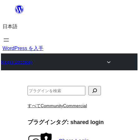
内
容
日本語
を
ス
キ
WordPress を入手
ッ
Plugin Directory
プ
検
索
すべて
Community
Commercial
プラグインタグ:
shared login