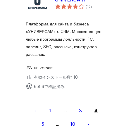
個
(12
)
の
評
価
Платформа для сайта и бизнеса
«УНИВЕРСАМ» c CRM. Множество цен,
любые программы лояльности. 1С,
парсинг, SEO, рассылка, конструктор
рассылок.
universam
有効インストール数: 10+
6.8.6で検証済み
投
稿
1
3
4
…
の
5
10
…
ペ