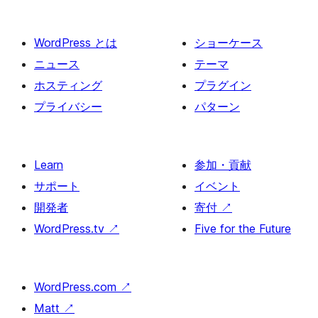
ー
ジ
WordPress とは
ショーケース
送
ニュース
テーマ
り
ホスティング
プラグイン
プライバシー
パターン
Learn
参加・貢献
サポート
イベント
開発者
寄付
↗
WordPress.tv
↗
Five for the Future
WordPress.com
↗
Matt
↗