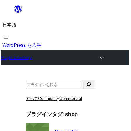
内
容
日本語
を
ス
キ
WordPress を入手
ッ
Plugin Directory
プ
検
索
すべて
Community
Commercial
プラグインタグ:
shop