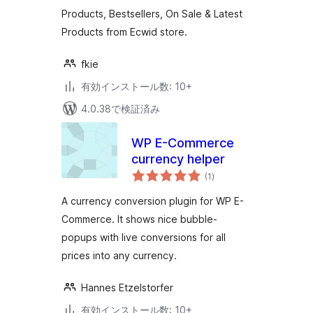
Products, Bestsellers, On Sale & Latest
Products from Ecwid store.
fkie
有効インストール数: 10+
4.0.38で検証済み
WP E-Commerce
currency helper
個
(1
)
の
評
価
A currency conversion plugin for WP E-
Commerce. It shows nice bubble-
popups with live conversions for all
prices into any currency.
Hannes Etzelstorfer
有効インストール数: 10+