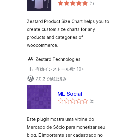
個
(1
)
の
評
価
Zestard Product Size Chart helps you to
create custom size charts for any
products and categories of
woocommerce.
Zestard Technologies
有効インストール数: 10+
7.0.2で検証済み
ML Social
個
(0
)
の
評
価
Este plugin mostra uma vitrine do
Mercado de Sócio para monetizar seu
blog. É importante ser cadastrado no