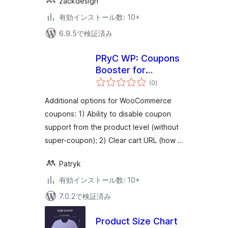
zackdesign
有効インストール数: 10+
6.9.5で検証済み
PRyC WP: Coupons
Booster for
個
WooCommerce
(0
)
の
評
価
Additional options for WooCommerce
coupons: 1) Ability to disable coupon
support from the product level (without
super-coupon); 2) Clear cart URL (how …
Patryk
有効インストール数: 10+
7.0.2で検証済み
Product Size Chart