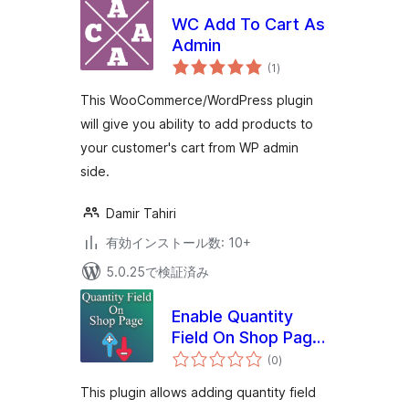
WC Add To Cart As
Admin
個
(1
)
の
評
価
This WooCommerce/WordPress plugin
will give you ability to add products to
your customer's cart from WP admin
side.
Damir Tahiri
有効インストール数: 10+
5.0.25で検証済み
Enable Quantity
Field On Shop Page
個
for WooCommerce
(0
)
の
評
価
This plugin allows adding quantity field