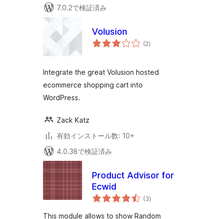
7.0.2で検証済み
Volusion
個
(2
)
の
評
価
Integrate the great Volusion hosted
ecommerce shopping cart into
WordPress.
Zack Katz
有効インストール数: 10+
4.0.38で検証済み
Product Advisor for
Ecwid
個
(3
)
の
評
価
This module allows to show Random