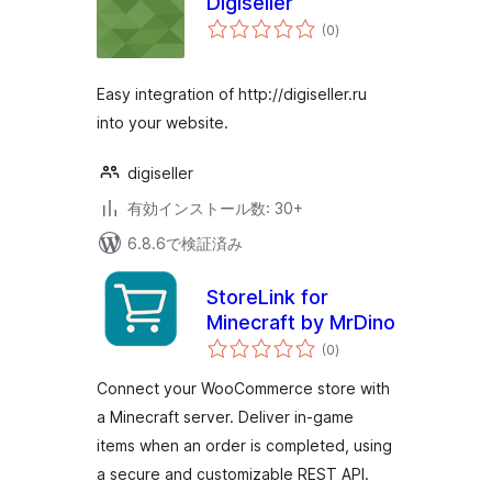
Digiseller
個
(0
)
の
評
価
Easy integration of http://digiseller.ru
into your website.
digiseller
有効インストール数: 30+
6.8.6で検証済み
StoreLink for
Minecraft by MrDino
個
(0
)
の
評
価
Connect your WooCommerce store with
a Minecraft server. Deliver in-game
items when an order is completed, using
a secure and customizable REST API.