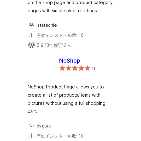
on the shop page and product category
pages with simple plugin settings.
istatechie
有効インストール数: 10+
5.9.13で検証済み
NoShop
個
(1
)
の
評
価
NoShop Product Page allows you to
create a list of products/items with
pictures without using a full shopping
cart.
dkguru
有効インストール数: 10+