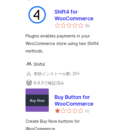
Shift4 for
WooCommerce
個
(0
)
の
評
価
Plugins enables payments in your
WooCommerce store using two Shift4
methods.
Shift4
有効インストール数: 20+
6.9.5で検証済み
Buy Button for
WooCommerce
個
(1
)
の
評
価
Create Buy Now buttons for
WooCommerce