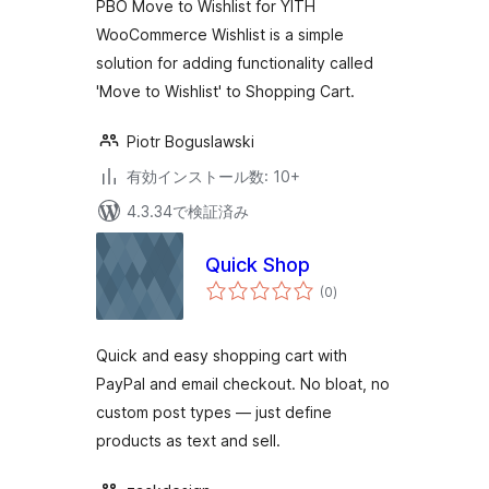
PBO Move to Wishlist for YITH
WooCommerce Wishlist is a simple
solution for adding functionality called
'Move to Wishlist' to Shopping Cart.
Piotr Boguslawski
有効インストール数: 10+
4.3.34で検証済み
Quick Shop
個
(0
)
の
評
価
Quick and easy shopping cart with
PayPal and email checkout. No bloat, no
custom post types — just define
products as text and sell.