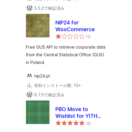
3.5.2で検証済み
NIP24 for
WooCommerce
個
(1
)
の
評
価
Free GUS API to retrieve corporate data
from the Central Statistical Office (GUS)
in Poland.
nip24.pl
有効インストール数: 10+
6.7.5で検証済み
PBO Move to
Wishlist for YITH
個
WooCommerce
(2
)
の
評
Wishlist
価