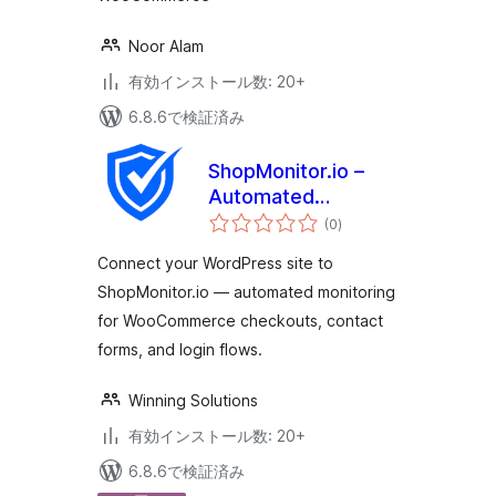
Noor Alam
有効インストール数: 20+
6.8.6で検証済み
ShopMonitor.io –
Automated
個
Checkout & Form
(0
)
の
評
Monitoring
価
Connect your WordPress site to
ShopMonitor.io — automated monitoring
for WooCommerce checkouts, contact
forms, and login flows.
Winning Solutions
有効インストール数: 20+
6.8.6で検証済み