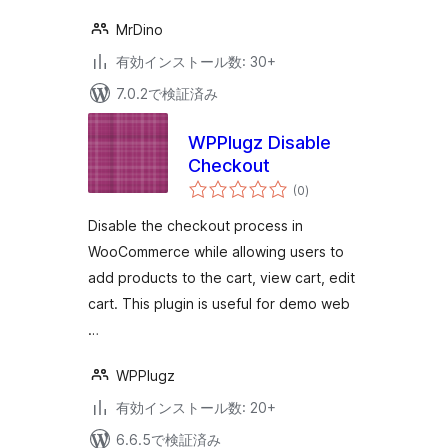
MrDino
有効インストール数: 30+
7.0.2で検証済み
WPPlugz Disable
Checkout
個
(0
)
の
評
価
Disable the checkout process in
WooCommerce while allowing users to
add products to the cart, view cart, edit
cart. This plugin is useful for demo web
…
WPPlugz
有効インストール数: 20+
6.6.5で検証済み