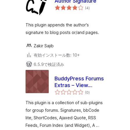
Author Signature
個
(4
)
の
評
価
This plugin appends the author's
signature to blog posts or/and pages.
Zakir Sajib
有効インストール数: 10+
6.5.9で検証済み
BuddyPress Forums
Extras – View
個
Activity Comments
(0
)
の
評
on Forum Posts
価
This plugin is a collection of sub-plugins
for group forums. Signatures, bbCode
lite, ShortCodes, Ajaxed Quote, RSS
Feeds, Forum Index (and Widget), A …