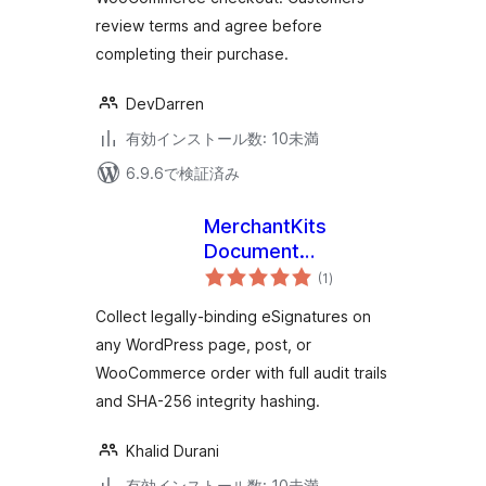
review terms and agree before
completing their purchase.
DevDarren
有効インストール数: 10未満
6.9.6で検証済み
MerchantKits
Document
個
Signatures
(1
)
の
評
価
Collect legally-binding eSignatures on
any WordPress page, post, or
WooCommerce order with full audit trails
and SHA-256 integrity hashing.
Khalid Durani
有効インストール数: 10未満