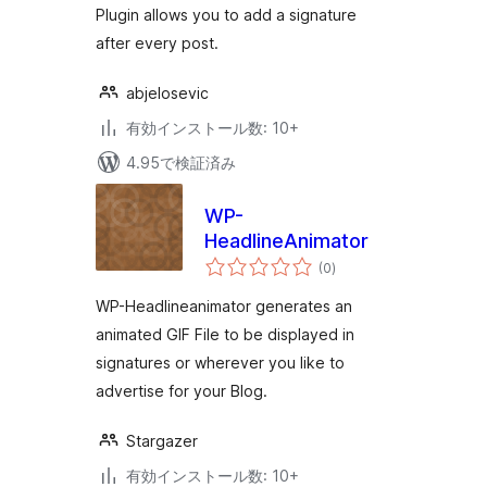
Plugin allows you to add a signature
after every post.
abjelosevic
有効インストール数: 10+
4.95で検証済み
WP-
HeadlineAnimator
個
(0
)
の
評
価
WP-Headlineanimator generates an
animated GIF File to be displayed in
signatures or wherever you like to
advertise for your Blog.
Stargazer
有効インストール数: 10+