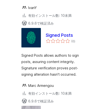
IvanY
有効インストール数: 10未満
6.9.6で検証済み
Signed Posts
個
(0
)
の
評
価
Signed Posts allows authors to sign
posts, assuring content integrity.
Signature verification proves post-
signing alteration hasn't occurred.
Marc Armengou
有効インストール数: 10未満
6.9.6で検証済み