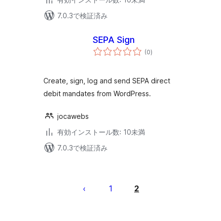
7.0.3で検証済み
SEPA Sign
個
(0
)
の
評
価
Create, sign, log and send SEPA direct
debit mandates from WordPress.
jocawebs
有効インストール数: 10未満
7.0.3で検証済み
投
稿
1
2
の
ペ