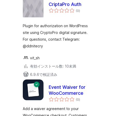
CriptaPro Auth
個
(0
)
の
評
価
Plugin for authorization on WordPress
site using CryptoPro digital signature.
For questions, contact Telegram:
@ddnitecry
vit_sh
有効インストール数: 10未満
6.9.6で検証済み
Event Waiver for
WooCommerce
個
(0
)
の
評
価
Add a waiver agreement to your
WooCommerce checkout. Customers