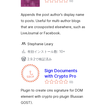
(0
)
の
評
価
Appends the post author's display name
to posts. Useful for multi-author blogs
that are crossposted elsewhere, such as
LiveJournal or Facebook.
Stephanie Leary
有効インストール数: 10+
2.9.2で検証済み
Sign Documents
with Crypto Pro
個
(0
)
の
評
価
Plugin to create cms signature for DOM
element with crypto pro plugin (Russian
GOST).