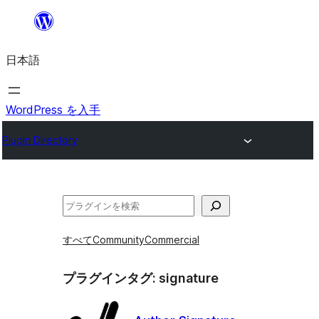
内
容
日本語
を
ス
キ
WordPress を入手
ッ
Plugin Directory
プ
検
索
すべて
Community
Commercial
プラグインタグ:
signature