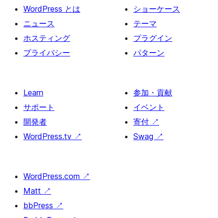
ー
WordPress とは
ショーケース
ジ
ニュース
テーマ
送
ホスティング
プラグイン
り
プライバシー
パターン
Learn
参加・貢献
サポート
イベント
開発者
寄付
↗
WordPress.tv
↗
Swag
↗
WordPress.com
↗
Matt
↗
bbPress
↗