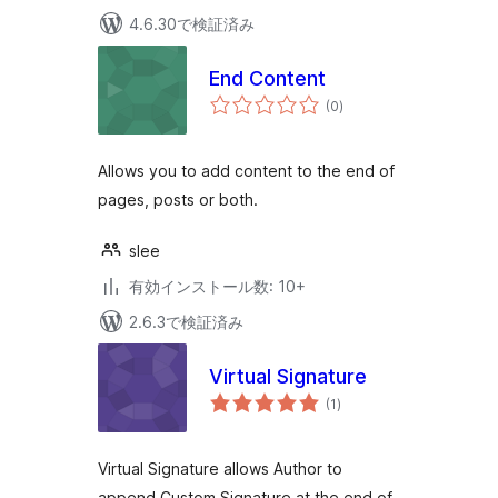
4.6.30で検証済み
End Content
個
(0
)
の
評
価
Allows you to add content to the end of
pages, posts or both.
slee
有効インストール数: 10+
2.6.3で検証済み
Virtual Signature
個
(1
)
の
評
価
Virtual Signature allows Author to
append Custom Signature at the end of