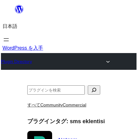
内
容
日本語
を
ス
キ
WordPress を入手
ッ
Plugin Directory
プ
検
索
すべて
Community
Commercial
プラグインタグ:
sms eklentisi