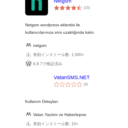
Netgsm
個
(15
)
の
評
価
Netgsm wordpress eklentisi ile
kullanıcılarınıza sms uzaklığında kalın.
netgsm
有効インストール数: 1,000+
6.8.7で検証済み
VatanSMS.NET
個
(0
)
の
評
価
Kullanım Detayları
Vatan Yazılım ve Haberleşme
有効インストール数: 10+