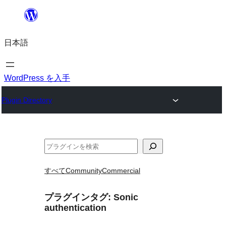
内
容
日本語
を
ス
キ
WordPress を入手
ッ
Plugin Directory
プ
検
索
すべて
Community
Commercial
プラグインタグ:
Sonic
authentication