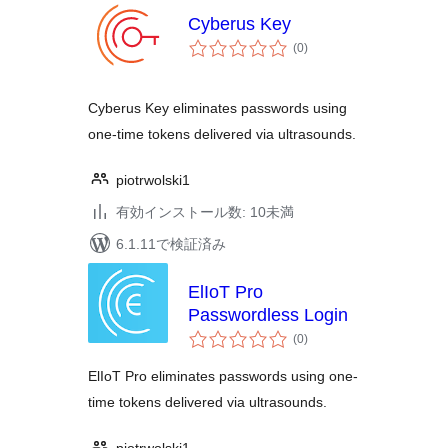
Cyberus Key
個
(0
)
の
評
価
Cyberus Key eliminates passwords using
one-time tokens delivered via ultrasounds.
piotrwolski1
有効インストール数: 10未満
6.1.11で検証済み
ElIoT Pro
Passwordless Login
個
(0
)
の
評
価
ElIoT Pro eliminates passwords using one-
time tokens delivered via ultrasounds.