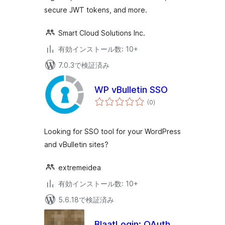
secure JWT tokens, and more.
Smart Cloud Solutions Inc.
有効インストール数: 10+
7.0.3で検証済み
WP vBulletin SSO
個
(0
)
の
評
価
Looking for SSO tool for your WordPress
and vBulletin sites?
extremeidea
有効インストール数: 10+
5.6.18で検証済み
BlaatLogin: OAuth