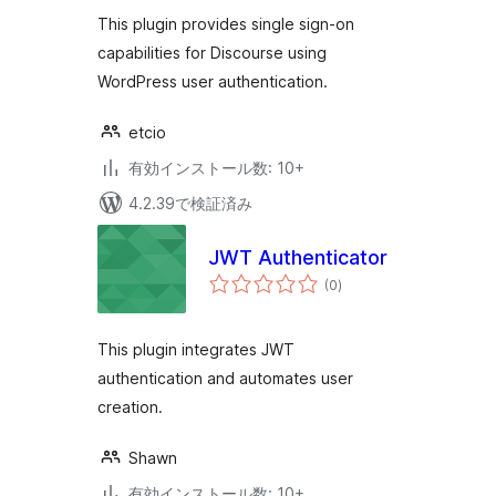
評
価
This plugin provides single sign-on
capabilities for Discourse using
WordPress user authentication.
etcio
有効インストール数: 10+
4.2.39で検証済み
JWT Authenticator
個
(0
)
の
評
価
This plugin integrates JWT
authentication and automates user
creation.
Shawn
有効インストール数: 10+