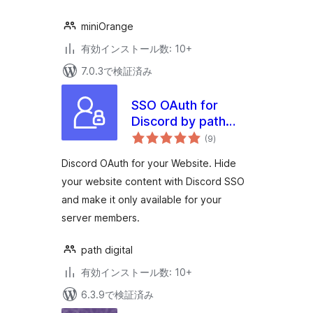
miniOrange
有効インストール数: 10+
7.0.3で検証済み
SSO OAuth for
Discord by path
個
digital
(9
)
の
評
価
Discord OAuth for your Website. Hide
your website content with Discord SSO
and make it only available for your
server members.
path digital
有効インストール数: 10+
6.3.9で検証済み