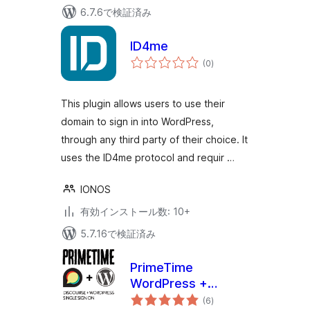
6.7.6で検証済み
ID4me
個
(0
)
の
評
価
This plugin allows users to use their
domain to sign in into WordPress,
through any third party of their choice. It
uses the ID4me protocol and requir …
IONOS
有効インストール数: 10+
5.7.16で検証済み
PrimeTime
WordPress +
個
Discourse SSO
(6
)
の