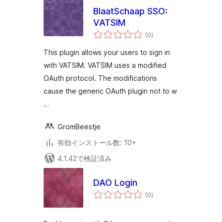
BlaatSchaap SSO:
VATSIM
個
(0
)
の
評
価
This plugin allows your users to sign in
with VATSIM. VATSIM uses a modified
OAuth protocol. The modifications
cause the generic OAuth plugin not to w
…
GromBeestje
有効インストール数: 10+
4.1.42で検証済み
DAO Login
個
(0
)
の
評
価