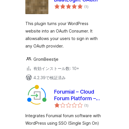
個
(1
)
の
評
価
This plugin turns your WordPress
website into an OAuth Consumer. It
allowsallows your users to sign in with
any OAuth provider.
GromBeestje
有効インストール数: 10+
4.2.39で検証済み
Forumial – Cloud
Forum Platform –
個
SSO
(1
)
の
評
価
Integrates Forumial forum software with
WordPress using SSO (Single Sign On)