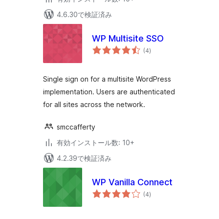
4.6.30で検証済み
WP Multisite SSO
個
(4
)
の
評
価
Single sign on for a multisite WordPress
implementation. Users are authenticated
for all sites across the network.
smccafferty
有効インストール数: 10+
4.2.39で検証済み
WP Vanilla Connect
個
(4
)
の
評
価