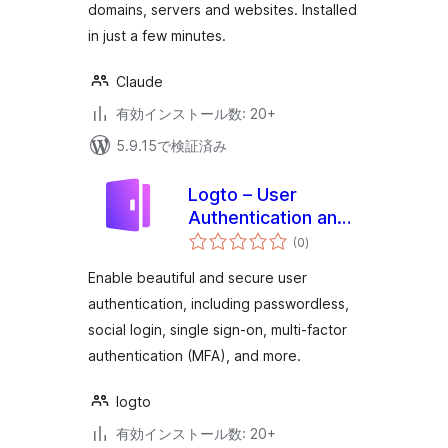
domains, servers and websites. Installed
in just a few minutes.
Claude
有効インストール数: 20+
5.9.15で検証済み
Logto – User
Authentication and
個
Authorization
(0
)
の
評
価
Enable beautiful and secure user
authentication, including passwordless,
social login, single sign-on, multi-factor
authentication (MFA), and more.
logto
有効インストール数: 20+