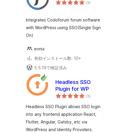
個
(1
)
の
評
価
Integrates Codoforum forum software
with WordPress using SSO(Single Sign
On)
evnix
有効インストール数: 10+
5.5.19で検証済み
Headless SSO
Plugin for WP
個
(1
)
の
評
価
Headless SSO Plugin allows SSO login
into any frontend application React,
Flutter, Angular, Gatsby, etc via
WordPress and Identity Providers.