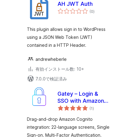
AH JWT Auth
個
(0
)
の
評
価
This plugin allows sign in to WordPress
using a JSON Web Token (JWT)
contained in a HTTP Header.
andrewheberle
有効インストール数: 10+
7.0.0で検証済み
Gatey – Login &
SSO with Amazon
個
Cognito
(1
)
の
評
価
Drag-and-drop Amazon Cognito
integration: 22-language screens, Single
Sign-on, Multi-Factor Authentication,