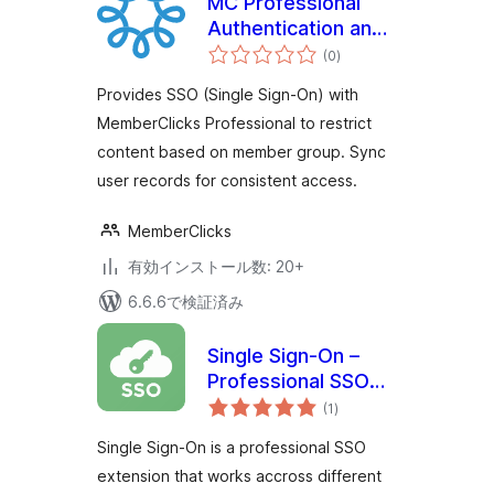
MC Professional
Authentication and
個
User Sync
(0
)
の
評
価
Provides SSO (Single Sign-On) with
MemberClicks Professional to restrict
content based on member group. Sync
user records for consistent access.
MemberClicks
有効インストール数: 20+
6.6.6で検証済み
Single Sign-On –
Professional SSO
個
solution for
(1
)
の
評
WordPress
価
Single Sign-On is a professional SSO
extension that works accross different