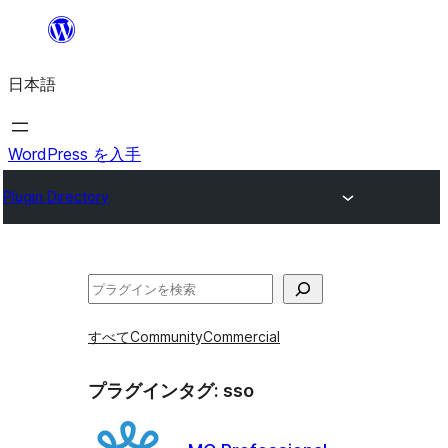
内
容
日本語
を
ス
キ
WordPress を入手
ッ
Plugin Directory
プ
検
索
すべて
Community
Commercial
プラグインタグ:
sso