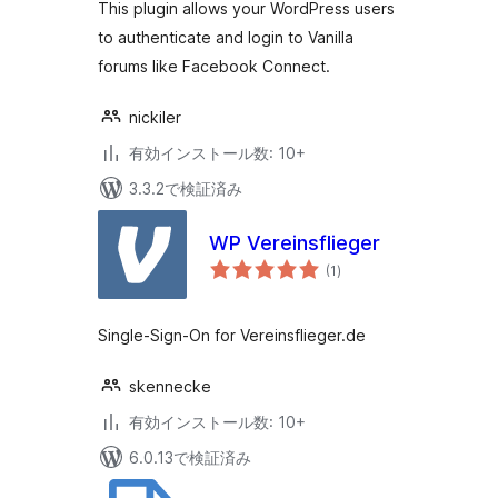
This plugin allows your WordPress users
to authenticate and login to Vanilla
forums like Facebook Connect.
nickiler
有効インストール数: 10+
3.3.2で検証済み
WP Vereinsflieger
個
(1
)
の
評
価
Single-Sign-On for Vereinsflieger.de
skennecke
有効インストール数: 10+
6.0.13で検証済み