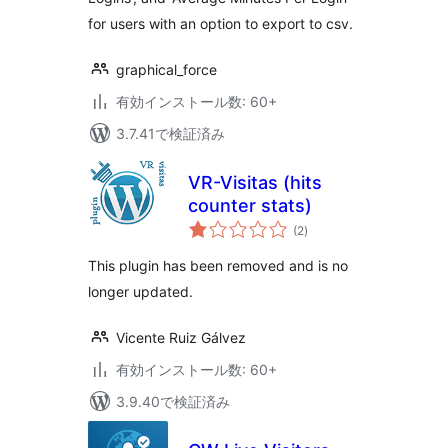
for users with an option to export to csv.
graphical_force
有効インストール数: 60+
3.7.41で検証済み
VR-Visitas (hits
counter stats)
個
(2
)
の
評
価
This plugin has been removed and is no
longer updated.
Vicente Ruiz Gálvez
有効インストール数: 60+
3.9.40で検証済み