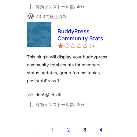
有効インストール数: 40+
7.0.3で検証済み
BuddyPress
Community Stats
個
(1
)
の
評
価
This plugin will display your buddypress
community total counts for members,
status updates, group forums topics,
posts(bbPress 1.
rich! @ etiviti
有効インストール数: 30+
投
稿
1
2
3
4