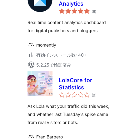
Analytics
個
(6
)
の
評
価
Real time content analytics dashboard
for digital publishers and bloggers
momently
有効インストール数: 40+
5.2.25で検証済み
LolaCore for
Statistics
個
(0
)
の
評
価
Ask Lola what your traffic did this week,
and whether last Tuesday's spike came
from real visitors or bots.
Fran Barbero