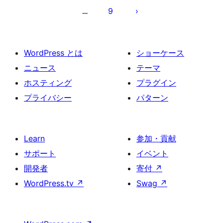
の
9
…
ペ
ー
ジ
WordPress とは
ショーケース
送
ニュース
テーマ
り
ホスティング
プラグイン
プライバシー
パターン
Learn
参加・貢献
サポート
イベント
開発者
寄付
↗
WordPress.tv
↗
Swag
↗