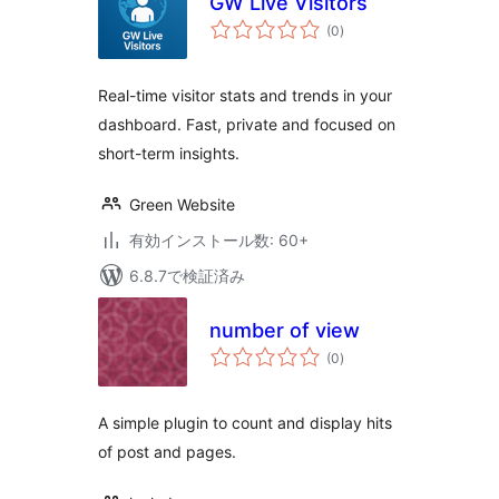
GW Live Visitors
個
(0
)
の
評
価
Real-time visitor stats and trends in your
dashboard. Fast, private and focused on
short-term insights.
Green Website
有効インストール数: 60+
6.8.7で検証済み
number of view
個
(0
)
の
評
価
A simple plugin to count and display hits
of post and pages.