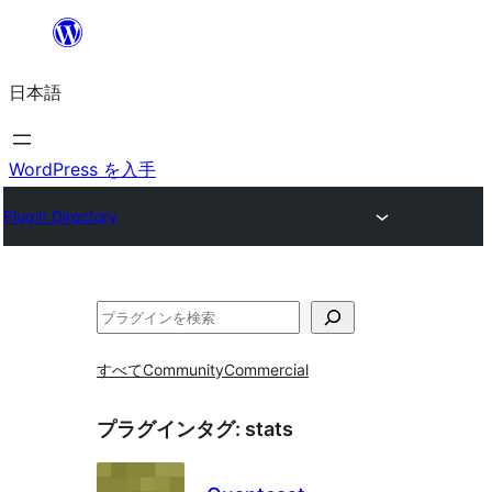
内
容
日本語
を
ス
キ
WordPress を入手
ッ
Plugin Directory
プ
検
索
すべて
Community
Commercial
プラグインタグ:
stats