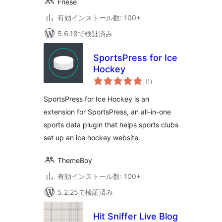
Friese
有効インストール数: 100+
5.6.18で検証済み
SportsPress for Ice
Hockey
個
(1
)
の
評
価
SportsPress for Ice Hockey is an
extension for SportsPress, an all-in-one
sports data plugin that helps sports clubs
set up an ice hockey website.
ThemeBoy
有効インストール数: 100+
5.2.25で検証済み
Hit Sniffer Live Blog