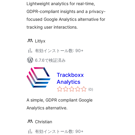
Lightweight analytics for real-time,
GDPR-compliant insights and a privacy-
focused Google Analytics alternative for
tracking user interactions.
Litlyx
有効インストール数: 90+
6.7.6で検証済み
Trackboxx
Analytics
個
(0
)
の
評
価
A simple, GDPR compliant Google
Analytics alternative.
Christian
有効インストール数: 90+