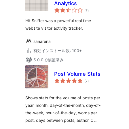
Analytics
個
(7
)
の
評
価
Hit Sniffer was a powerful real time
website visitor activity tracker.
sanarena
有効インストール数: 100+
5.0.0で検証済み
Post Volume Stats
個
(7
)
の
評
価
Shows stats for the volume of posts per
year, month, day-of-the-month, day-of-
the-week, hour-of-the-day, words per
post, days between posts, author, c …