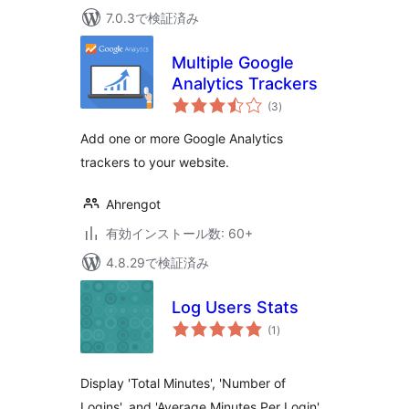
7.0.3で検証済み
Multiple Google
Analytics Trackers
個
(3
)
の
評
価
Add one or more Google Analytics
trackers to your website.
Ahrengot
有効インストール数: 60+
4.8.29で検証済み
Log Users Stats
個
(1
)
の
評
価
Display 'Total Minutes', 'Number of
Logins', and 'Average Minutes Per Login'