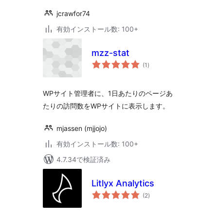
jcrawfor74
有効インストール数: 100+
mzz-stat
個
(1
)
の
評
価
WPサイト管理者に、1日あたりのページあ
たりの訪問数をWPサイトに表示します。
mjassen (mjjojo)
有効インストール数: 100+
4.7.34で検証済み
Litlyx Analytics
個
(2
)
の
評
価