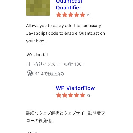
Quantcast
Quantifier
個
(2
)
の
評
価
Allows you to easily add the necessary
JavaScript code to enable Quantcast on
your blog.
Jandal
有効インストール数: 100+
3.1.4で検証済み
WP VisitorFlow
個
(3
)
の
評
価
詳細なウェブ解析とウェブサイト訪問者フ
ローの視覚化。