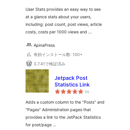
価
User Stats provides an easy way to see
at a glance stats about your users,
including: post count, post views, article
costs, costs per 1000 views and …
ApinaPress
有効インストール数: 100+
3.7.41で検証済み
Jetpack Post
Statistics Link
個
(1
)
の
評
価
Adds a custom column to the "Posts" and
"Pages" Administration pages that
provides a link to the JetPack Statistics
for post/page …