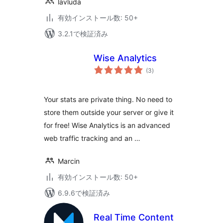
lavluda
有効インストール数: 50+
3.2.1で検証済み
Wise Analytics
個
(3
)
の
評
価
Your stats are private thing. No need to
store them outside your server or give it
for free! Wise Analytics is an advanced
web traffic tracking and an …
Marcin
有効インストール数: 50+
6.9.6で検証済み
Real Time Content