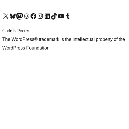
X (旧 Twitter) アカウントへ
Bluesky アカウントへ
Mastodon アカウントへ
Threads アカウントへ
Facebook ページへ
Instagram アカウントへ
LinkedIn アカウントへ
TikTok アカウントへ
YouTube チャンネルへ
Tumblr アカウントへ
Code is Poetry.
The WordPress® trademark is the intellectual property of the
WordPress Foundation.