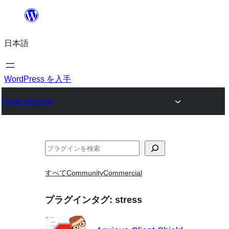
内
容
日本語
を
ス
キ
WordPress を入手
ッ
Plugin Directory
プ
検
索
すべて
Community
Commercial
プラグインタグ:
stress