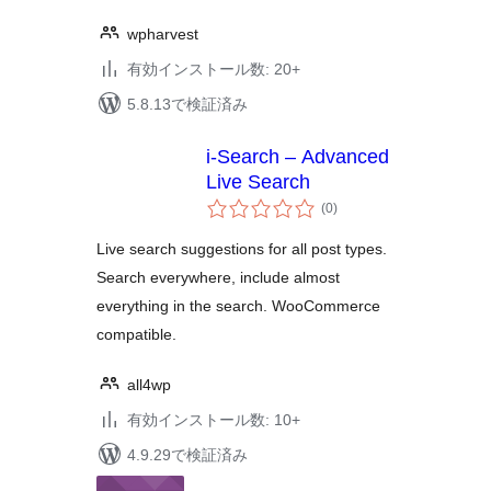
wpharvest
有効インストール数: 20+
5.8.13で検証済み
i-Search – Advanced
Live Search
個
(0
)
の
評
価
Live search suggestions for all post types.
Search everywhere, include almost
everything in the search. WooCommerce
compatible.
all4wp
有効インストール数: 10+
4.9.29で検証済み