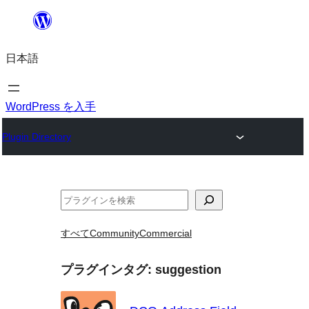
内
容
日本語
を
ス
キ
WordPress を入手
ッ
Plugin Directory
プ
検
索
すべて
Community
Commercial
プラグインタグ:
suggestion