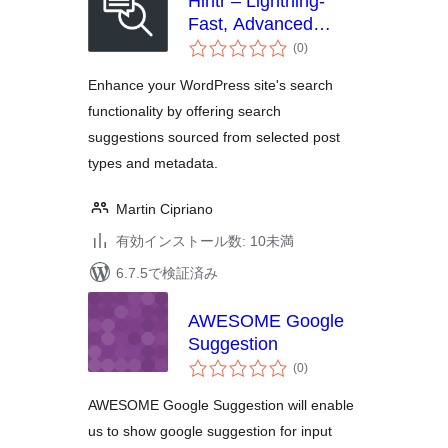
Hintr – Lightning-
Fast, Advanced
個
Search Suggestions
(0
)
の
評
価
Enhance your WordPress site's search
functionality by offering search
suggestions sourced from selected post
types and metadata.
Martin Cipriano
有効インストール数: 10未満
6.7.5で検証済み
AWESOME Google
Suggestion
個
(0
)
の
評
価
AWESOME Google Suggestion will enable
us to show google suggestion for input