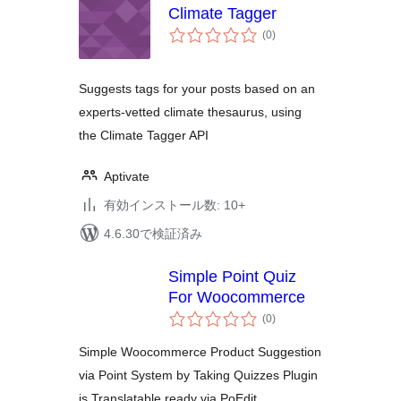
Climate Tagger
個
(0
)
の
評
価
Suggests tags for your posts based on an
experts-vetted climate thesaurus, using
the Climate Tagger API
Aptivate
有効インストール数: 10+
4.6.30で検証済み
Simple Point Quiz
For Woocommerce
個
(0
)
の
評
価
Simple Woocommerce Product Suggestion
via Point System by Taking Quizzes Plugin
is Translatable ready via PoEdit