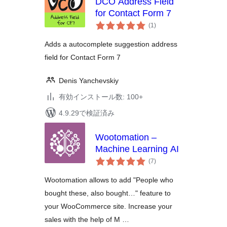
DCO Address Field
for Contact Form 7
個
(1
)
の
評
価
Adds a autocomplete suggestion address
field for Contact Form 7
Denis Yanchevskiy
有効インストール数: 100+
4.9.29で検証済み
Wootomation –
Machine Learning AI
個
(7
)
の
評
価
Wootomation allows to add "People who
bought these, also bought…" feature to
your WooCommerce site. Increase your
sales with the help of M …