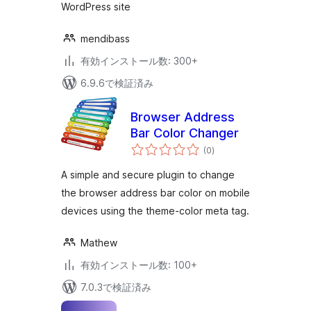
WordPress site
mendibass
有効インストール数: 300+
6.9.6で検証済み
Browser Address
Bar Color Changer
個
(0
)
の
評
価
A simple and secure plugin to change
the browser address bar color on mobile
devices using the theme-color meta tag.
Mathew
有効インストール数: 100+
7.0.3で検証済み