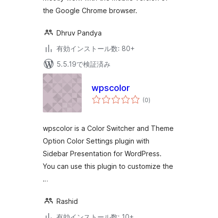
the Google Chrome browser.
Dhruv Pandya
有効インストール数: 80+
5.5.19で検証済み
wpscolor
個
(0
)
の
評
価
wpscolor is a Color Switcher and Theme
Option Color Settings plugin with
Sidebar Presentation for WordPress.
You can use this plugin to customize the
…
Rashid
有効インストール数: 10+