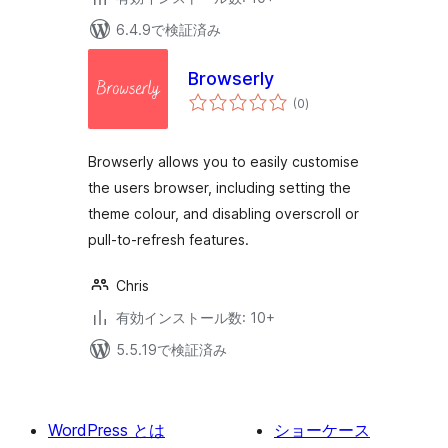
6.4.9で検証済み
Browserly
個
(0
)
の
評
価
Browserly allows you to easily customise
the users browser, including setting the
theme colour, and disabling overscroll or
pull-to-refresh features.
Chris
有効インストール数: 10+
5.5.19で検証済み
WordPress とは
ショーケース