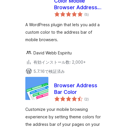
Color Mobile
Browser Address
個
Bar
(5
)
の
評
価
A WordPress plugin that lets you add a
custom color to the address bar of
mobile browsers.
David Webb Espiritu
有効インストール数: 2,000+
5.7.16で検証済み
Browser Address
Bar Color
個
(2
)
の
評
価
Customize your mobile browsing
experience by setting theme colors for
the address bar of your pages on your