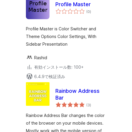
Profile Master
個
(0
)
の
評
価
Profile Master is Color Switcher and
Theme Options Color Settings, With
Sidebar Presentation
Rashid
有効インストール数: 100+
6.4.9で検証済み
Rainbow Address
Bar
個
(3
)
の
評
価
Rainbow Address Bar changes the color
of the browser on your mobile devices.
Mostly work with the mobile version of