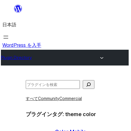
内
容
日本語
を
ス
キ
WordPress を入手
ッ
Plugin Directory
プ
検
索
すべて
Community
Commercial
プラグインタグ:
theme color